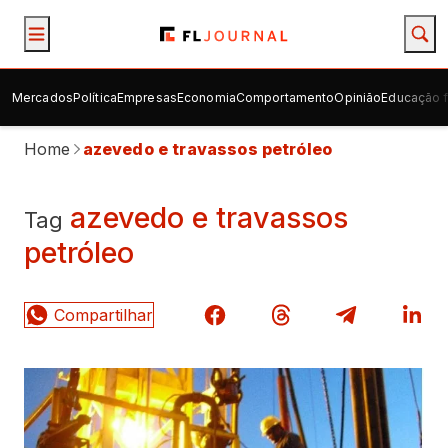
Mercados
Política
Empresas
Economia
Comportamento
Opinião
Educação f
Home
azevedo e travassos petróleo
azevedo e travassos
Tag
petróleo