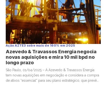
Ação AZTE3 sobe mais de 160% em 2025
Azevedo & Travassos Energia negocia
novas aquisições e mira 10 mil bpd no
longo prazo
São Paulo, 01/04/2025 – A Azevedo & Travassos Energia
tem novas aquisições em negociação e considera a compra
de ativos “essencial” para seu plano estratégico, que prevê
atingir a produção de 10 mil barris por dia no longo prazo,
afirmou o presidente do conselho, Gabriel Freire, em
teleconferência nesta terça-feira. A companhia, listada na
bolsa […]