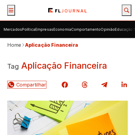
Mercados
Política
Empresas
Economia
Comportamento
Opinião
Educação f
Home
Aplicação Financeira
Aplicação Financeira
Tag