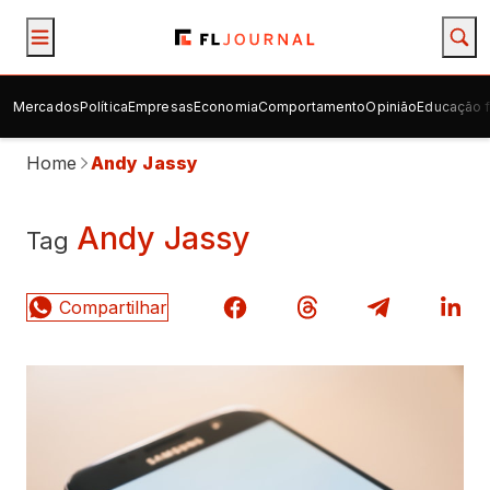
Mercados
Política
Empresas
Economia
Comportamento
Opinião
Educação f
Home
Andy Jassy
Andy Jassy
Tag