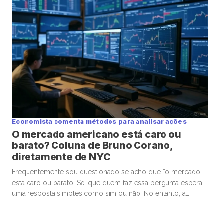
Economista comenta métodos para analisar ações
O mercado americano está caro ou
barato? Coluna de Bruno Corano,
diretamente de NYC
Frequentemente sou questionado se acho que “o mercado”
está caro ou barato. Sei que quem faz essa pergunta espera
uma resposta simples como sim ou não. No entanto, a
realidade é bem mais complexa. Ainda que possamos
calcular um único número para responder essa questão, ele