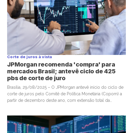
Corte de juros à vista
JPMorgan recomenda 'compra' para
mercados Brasil; antevê ciclo de 425
pbs de corte de juro
Brasília, 29/08/2025 – O JPMorgan antevê início do ciclo de
corte de juros pelo Comitê de Política Monetária (Copom) a
partir de dezembro deste ano, com extensão total da
flexibilização alcançando 425 pontos-base, levando o nível
terminal da Selic a 10,75%, em um dos pontos que sustentam
o call de compra da instituição para os […]