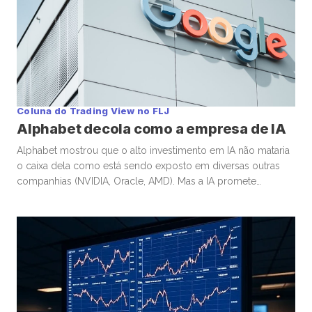
Coluna do Trading View no FLJ
Alphabet decola como a empresa de IA
Alphabet mostrou que o alto investimento em IA não mataria
o caixa dela como está sendo exposto em diversas outras
companhias (NVIDIA, Oracle, AMD). Mas a IA promete
melhorar o caixa principalmente decorrente dos
fundamentos da ação. No 3T25, o Google entregou
crescimento forte em anúncios e, principalmente, aceleração
no Cloud: receita total de US$ […]