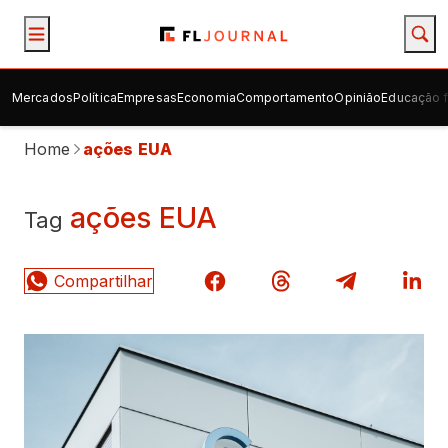
Mercados
Política
Empresas
Economia
Comportamento
Opinião
Educação f
Home
ações EUA
ações EUA
Tag