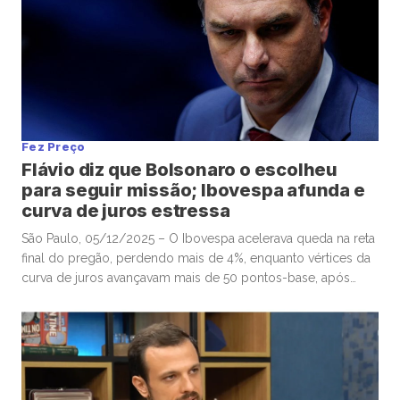
Fez Preço
Flávio diz que Bolsonaro o escolheu
para seguir missão; Ibovespa afunda e
curva de juros estressa
São Paulo, 05/12/2025 – O Ibovespa acelerava queda na reta
final do pregão, perdendo mais de 4%, enquanto vértices da
curva de juros avançavam mais de 50 pontos-base, após
senador Flávio Bolsonaro afirmar, no “X”, que ex-presidente
Jair Bolsonaro o escolheu para seguir missão. Por volta das
16h, o Ibovespa recuava 4,01%, aos 157.604 pontos, […]