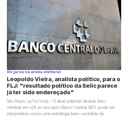
economista-chefe e sócio da Warren Investimentos, Felipe
Salto, em participação na TC News. Lewandowski ventilou […]
Os juros na arena eleitoral
Leopoldo Vieira, analista político, para o
FLJ: "resultado político da Selic parece
já ter sido endereçado"
São Paulo, 14/11/2025 – O atual patamar da taxa Selic,
mantida em 15% ao ano pelo Banco Central (BC), pode ser
interpretado como uma estratégia bem-sucedida da
autoridade monetária para valorizar o real frente ao dólar e,
assim, conter a inflação, sobretudo a de alimentos. Esse