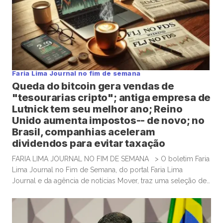
Faria Lima Journal no fim de semana
Queda do bitcoin gera vendas de
"tesourarias cripto"; antiga empresa de
Lutnick tem seu melhor ano; Reino
Unido aumenta impostos-- de novo; no
Brasil, companhias aceleram
dividendos para evitar taxação
FARIA LIMA JOURNAL NO FIM DE SEMANA > O boletim Faria
Lima Journal no Fim de Semana, do portal Faria Lima
Journal e da agência de notícias Mover, traz uma seleção de
conteúdos e leituras para investidores dispostos a gastar
algum tempo no sábado e domingo para leituras mais
aprofundadas de boas histórias e materiais informativos.