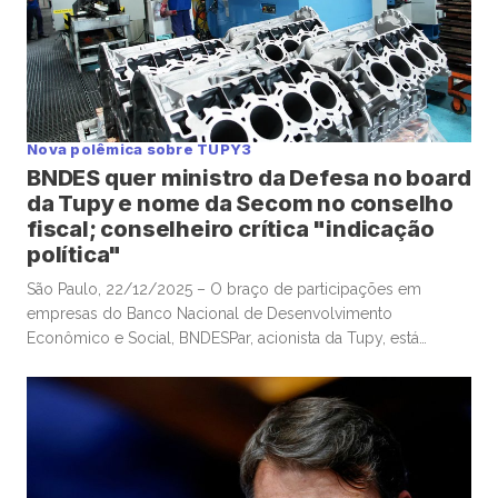
Nova polêmica sobre TUPY3
BNDES quer ministro da Defesa no board
da Tupy e nome da Secom no conselho
fiscal; conselheiro crítica "indicação
política"
São Paulo, 22/12/2025 – O braço de participações em
empresas do Banco Nacional de Desenvolvimento
Econômico e Social, BNDESPar, acionista da Tupy, está
indicando o ministro da Defesa e ex-presidente do Tribunal
de Contas da União, José Mucio Monteiro Filho, para cargo
no conselho da companhia metalúrgica, após a renúncia de
um indicado anterior do […]