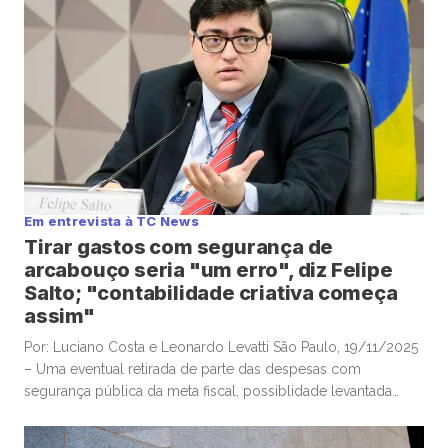
Empresas que acumulam bitcoin […]
Em entrevista à TC News
Tirar gastos com segurança de
arcabouço seria "um erro", diz Felipe
Salto; "contabilidade criativa começa
assim"
Por: Luciano Costa e Leonardo Levatti São Paulo, 19/11/2025
– Uma eventual retirada de parte das despesas com
segurança pública da meta fiscal, possiblidade levantada
pelo ministro da Justiça, Ricardo Lewandowski, nesta
semana, seria “um erro”, e “desastrosa”, alertou o