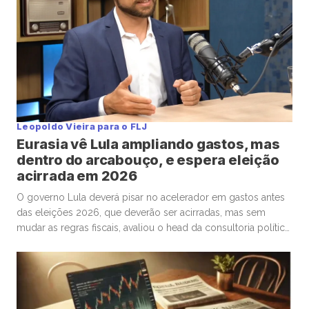
Leopoldo Vieira para o FLJ
Eurasia vê Lula ampliando gastos, mas
dentro do arcabouço, e espera eleição
acirrada em 2026
O governo Lula deverá pisar no acelerador em gastos antes
das eleições 2026, que deverão ser acirradas, mas sem
mudar as regras fiscais, avaliou o head da consultoria política
Eurasia para o Brasil, Silvio Cascione, em entrevista ao analista
político e colunista do Faria Lima Journal, Leopoldo Vieira.
Na conversa, o diretor da Eurasia fez […]