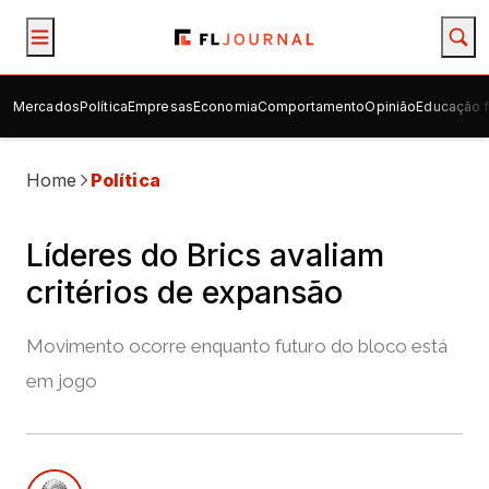
Mercados
Política
Empresas
Economia
Comportamento
Opinião
Educação f
Home
Política
Líderes do Brics avaliam
critérios de expansão
Movimento ocorre enquanto futuro do bloco está
em jogo