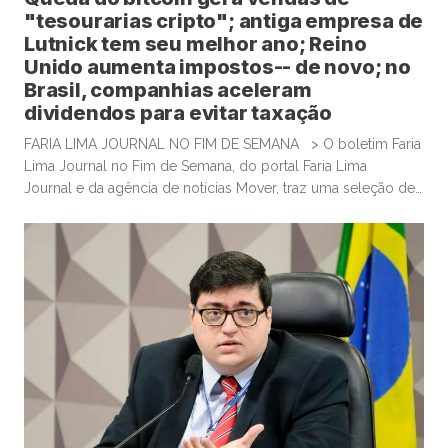
"tesourarias cripto"; antiga empresa de
Lutnick tem seu melhor ano; Reino
Unido aumenta impostos-- de novo; no
Brasil, companhias aceleram
dividendos para evitar taxação
FARIA LIMA JOURNAL NO FIM DE SEMANA > O boletim Faria
Lima Journal no Fim de Semana, do portal Faria Lima
Journal e da agência de notícias Mover, traz uma seleção de
conteúdos e leituras para investidores dispostos a gastar
algum tempo no sábado e domingo para leituras mais
aprofundadas de boas histórias e materiais informativos.
Empresas que acumulam bitcoin […]