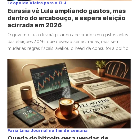
Leopoldo Vieira para o FLJ
Eurasia vê Lula ampliando gastos, mas
dentro do arcabouço, e espera eleição
acirrada em 2026
O governo Lula deverá pisar no acelerador em gastos antes
das eleições 2026, que deverão ser acirradas, mas sem
mudar as regras fiscais, avaliou o head da consultoria política
Eurasia para o Brasil, Silvio Cascione, em entrevista ao analista
político e colunista do Faria Lima Journal, Leopoldo Vieira.
Na conversa, o diretor da Eurasia fez […]
Faria Lima Journal no fim de semana
Queda do bitcoin gera vendas de