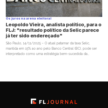
Os juros na arena eleitoral
Leopoldo Vieira, analista político, para o
FLJ: "resultado político da Selic parece
já ter sido endereçado"
São Paulo, 14/11/2025 – O atual patamar da taxa Selic,
mantida em 15% ao ano pelo Banco Central (BC), pode ser
interpretado como uma estratégia bem-sucedida da
autoridade monetária para valorizar o real frente ao dólar e,
assim, conter a inflação, sobretudo a de alimentos. Esse
movimento contribuiu para a estabilização da popularidade
do presidente Luiz […]