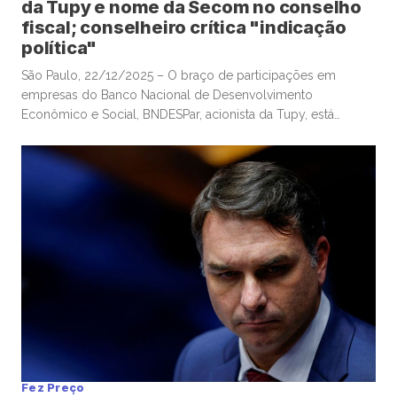
da Tupy e nome da Secom no conselho
fiscal; conselheiro crítica "indicação
política"
São Paulo, 22/12/2025 – O braço de participações em
empresas do Banco Nacional de Desenvolvimento
Econômico e Social, BNDESPar, acionista da Tupy, está
indicando o ministro da Defesa e ex-presidente do Tribunal
de Contas da União, José Mucio Monteiro Filho, para cargo
no conselho da companhia metalúrgica, após a renúncia de
um indicado anterior do […]
Fez Preço