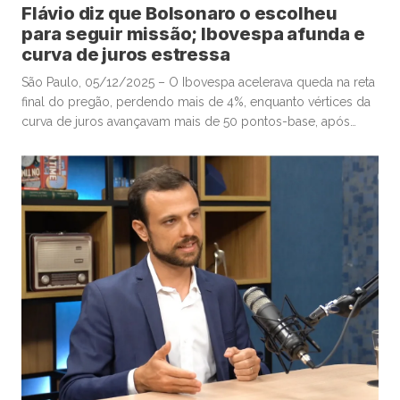
Flávio diz que Bolsonaro o escolheu
para seguir missão; Ibovespa afunda e
curva de juros estressa
São Paulo, 05/12/2025 – O Ibovespa acelerava queda na reta
final do pregão, perdendo mais de 4%, enquanto vértices da
curva de juros avançavam mais de 50 pontos-base, após
senador Flávio Bolsonaro afirmar, no “X”, que ex-presidente
Jair Bolsonaro o escolheu para seguir missão. Por volta das
16h, o Ibovespa recuava 4,01%, aos 157.604 pontos, […]