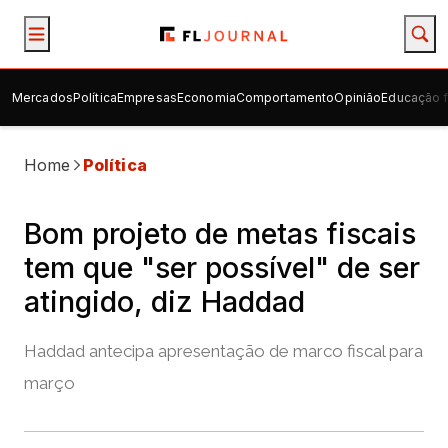
Mercados
Política
Empresas
Economia
Comportamento
Opinião
Educação f
Home
Política
Bom projeto de metas fiscais
tem que "ser possível" de ser
atingido, diz Haddad
Haddad antecipa apresentação de marco fiscal para
março