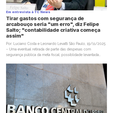
Em entrevista à TC News
Tirar gastos com segurança de
arcabouço seria "um erro", diz Felipe
Salto; "contabilidade criativa começa
assim"
Por: Luciano Costa e Leonardo Levatti São Paulo, 19/11/2025
– Uma eventual retirada de parte das despesas com
segurança pública da meta fiscal, possiblidade levantada
pelo ministro da Justiça, Ricardo Lewandowski, nesta
semana, seria “um erro”, e “desastrosa”, alertou o
economista-chefe e sócio da Warren Investimentos, Felipe
Salto, em participação na TC News. Lewandowski ventilou […]