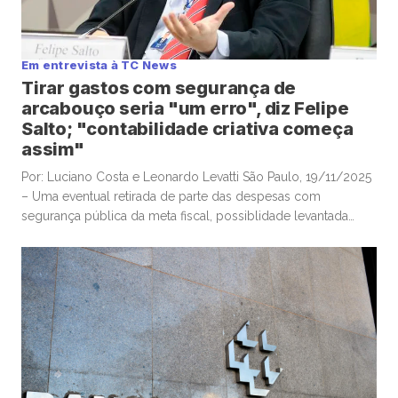
Em entrevista à TC News
Tirar gastos com segurança de
arcabouço seria "um erro", diz Felipe
Salto; "contabilidade criativa começa
assim"
Por: Luciano Costa e Leonardo Levatti São Paulo, 19/11/2025
– Uma eventual retirada de parte das despesas com
segurança pública da meta fiscal, possiblidade levantada
pelo ministro da Justiça, Ricardo Lewandowski, nesta
semana, seria “um erro”, e “desastrosa”, alertou o
economista-chefe e sócio da Warren Investimentos, Felipe
Salto, em participação na TC News. Lewandowski ventilou […]