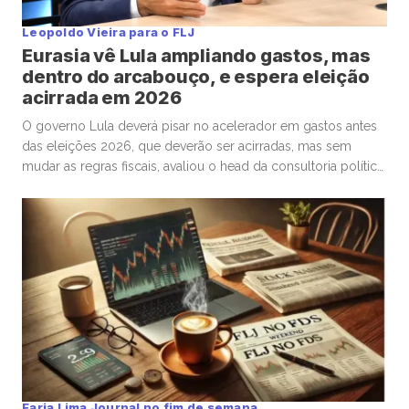
Leopoldo Vieira para o FLJ
Eurasia vê Lula ampliando gastos, mas
dentro do arcabouço, e espera eleição
acirrada em 2026
O governo Lula deverá pisar no acelerador em gastos antes
das eleições 2026, que deverão ser acirradas, mas sem
mudar as regras fiscais, avaliou o head da consultoria política
Eurasia para o Brasil, Silvio Cascione, em entrevista ao analista
político e colunista do Faria Lima Journal, Leopoldo Vieira.
Na conversa, o diretor da Eurasia fez […]
Faria Lima Journal no fim de semana