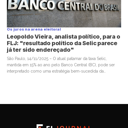
Os juros na arena eleitoral
Leopoldo Vieira, analista político, para o
FLJ: "resultado político da Selic parece
já ter sido endereçado"
São Paulo, 14/11/2025 – O atual patamar da taxa Selic,
mantida em 15% ao ano pelo Banco Central (BC), pode ser
interpretado como uma estratégia bem-sucedida da
autoridade monetária para valorizar o real frente ao dólar e,
assim, conter a inflação, sobretudo a de alimentos. Esse
movimento contribuiu para a estabilização da popularidade
do presidente Luiz […]