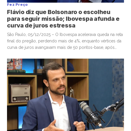
Fez Preço
Flávio diz que Bolsonaro o escolheu
para seguir missão; Ibovespa afunda e
curva de juros estressa
São Paulo, 05/12/2025 – O Ibovespa acelerava queda na reta
final do pregão, perdendo mais de 4%, enquanto vértices da
curva de juros avançavam mais de 50 pontos-base, após
senador Flávio Bolsonaro afirmar, no “X”, que ex-presidente
Jair Bolsonaro o escolheu para seguir missão. Por volta das
16h, o Ibovespa recuava 4,01%, aos 157.604 pontos, […]