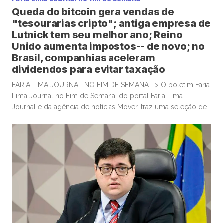
Queda do bitcoin gera vendas de
"tesourarias cripto"; antiga empresa de
Lutnick tem seu melhor ano; Reino
Unido aumenta impostos-- de novo; no
Brasil, companhias aceleram
dividendos para evitar taxação
FARIA LIMA JOURNAL NO FIM DE SEMANA > O boletim Faria
Lima Journal no Fim de Semana, do portal Faria Lima
Journal e da agência de notícias Mover, traz uma seleção de
conteúdos e leituras para investidores dispostos a gastar
algum tempo no sábado e domingo para leituras mais
aprofundadas de boas histórias e materiais informativos.
Empresas que acumulam bitcoin […]