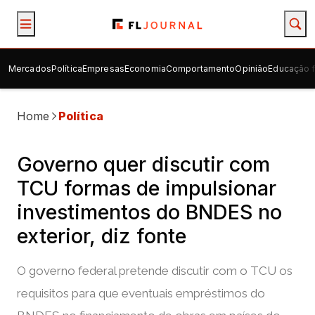
Mercados
Política
Empresas
Economia
Comportamento
Opinião
Educação f
Home
Política
Governo quer discutir com
TCU formas de impulsionar
investimentos do BNDES no
exterior, diz fonte
O governo federal pretende discutir com o TCU os
requisitos para que eventuais empréstimos do