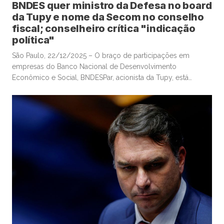
BNDES quer ministro da Defesa no board
da Tupy e nome da Secom no conselho
fiscal; conselheiro crítica "indicação
política"
São Paulo, 22/12/2025 – O braço de participações em
empresas do Banco Nacional de Desenvolvimento
Econômico e Social, BNDESPar, acionista da Tupy, está
indicando o ministro da Defesa e ex-presidente do Tribunal
de Contas da União, José Mucio Monteiro Filho, para cargo
no conselho da companhia metalúrgica, após a renúncia de
um indicado anterior do […]