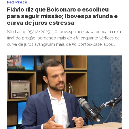
Fez Preço
Flávio diz que Bolsonaro o escolheu
para seguir missão; Ibovespa afunda e
curva de juros estressa
São Paulo, 05/12/2025 – O Ibovespa acelerava queda na reta
final do pregão, perdendo mais de 4%, enquanto vértices da
curva de juros avançavam mais de 50 pontos-base, após
senador Flávio Bolsonaro afirmar, no “X”, que ex-presidente
Jair Bolsonaro o escolheu para seguir missão. Por volta das
16h, o Ibovespa recuava 4,01%, aos 157.604 pontos, […]