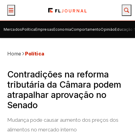
Mercados
Política
Empresas
Economia
Comportamento
Opinião
Educação f
Home
Política
Contradições na reforma
tributária da Câmara podem
atrapalhar aprovação no
Senado
Mudança pode causar aumento dos preços dos
alimentos no mercado interno