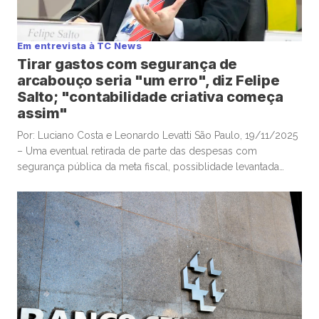
Em entrevista à TC News
Tirar gastos com segurança de
arcabouço seria "um erro", diz Felipe
Salto; "contabilidade criativa começa
assim"
Por: Luciano Costa e Leonardo Levatti São Paulo, 19/11/2025
– Uma eventual retirada de parte das despesas com
segurança pública da meta fiscal, possiblidade levantada
pelo ministro da Justiça, Ricardo Lewandowski, nesta
semana, seria “um erro”, e “desastrosa”, alertou o
economista-chefe e sócio da Warren Investimentos, Felipe
Salto, em participação na TC News. Lewandowski ventilou […]