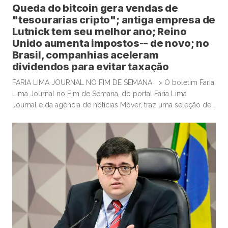
Queda do bitcoin gera vendas de
"tesourarias cripto"; antiga empresa de
Lutnick tem seu melhor ano; Reino
Unido aumenta impostos-- de novo; no
Brasil, companhias aceleram
dividendos para evitar taxação
FARIA LIMA JOURNAL NO FIM DE SEMANA > O boletim Faria
Lima Journal no Fim de Semana, do portal Faria Lima
Journal e da agência de notícias Mover, traz uma seleção de
conteúdos e leituras para investidores dispostos a gastar
algum tempo no sábado e domingo para leituras mais
aprofundadas de boas histórias e materiais informativos.
Empresas que acumulam bitcoin […]