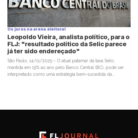
Os juros na arena eleitoral
Leopoldo Vieira, analista político, para o
FLJ: "resultado político da Selic parece
já ter sido endereçado"
São Paulo, 14/11/2025 – O atual patamar da taxa Selic,
mantida em 15% ao ano pelo Banco Central (BC), pode ser
interpretado como uma estratégia bem-sucedida da
autoridade monetária para valorizar o real frente ao dólar e,
assim, conter a inflação, sobretudo a de alimentos. Esse
movimento contribuiu para a estabilização da popularidade
do presidente Luiz […]