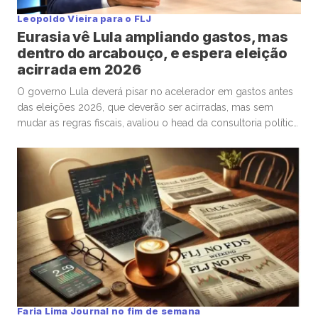
Leopoldo Vieira para o FLJ
Eurasia vê Lula ampliando gastos, mas
dentro do arcabouço, e espera eleição
acirrada em 2026
O governo Lula deverá pisar no acelerador em gastos antes
das eleições 2026, que deverão ser acirradas, mas sem
mudar as regras fiscais, avaliou o head da consultoria política
Eurasia para o Brasil, Silvio Cascione, em entrevista ao analista
político e colunista do Faria Lima Journal, Leopoldo Vieira.
Na conversa, o diretor da Eurasia fez […]
Faria Lima Journal no fim de semana