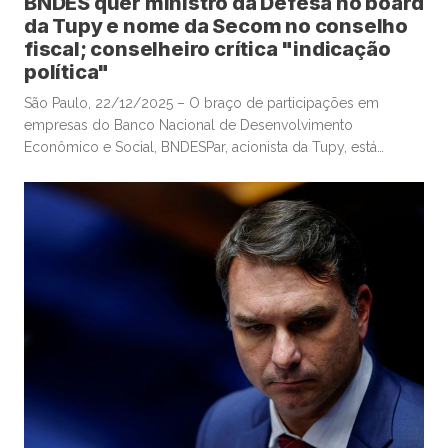
BNDES quer ministro da Defesa no board
da Tupy e nome da Secom no conselho
fiscal; conselheiro crítica "indicação
política"
São Paulo, 22/12/2025 – O braço de participações em
empresas do Banco Nacional de Desenvolvimento
Econômico e Social, BNDESPar, acionista da Tupy, está
indicando o ministro da Defesa e ex-presidente do Tribunal
de Contas da União, José Mucio Monteiro Filho, para cargo
no conselho da companhia metalúrgica, após a renúncia de
um indicado anterior do […]