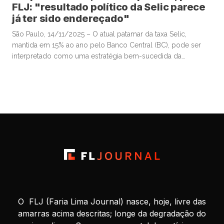
FLJ: "resultado político da Selic parece
já ter sido endereçado"
São Paulo, 14/11/2025 – O atual patamar da taxa Selic,
mantida em 15% ao ano pelo Banco Central (BC), pode ser
interpretado como uma estratégia bem-sucedida da
autoridade monetária para valorizar o real frente ao dólar e,
assim, conter a inflação, sobretudo a de alimentos. Esse
movimento contribuiu para a estabilização da popularidade
do presidente Luiz […]
O FLJ (Faria Lima Journal) nasce, hoje, livre das
amarras acima descritas; longe da degradação do