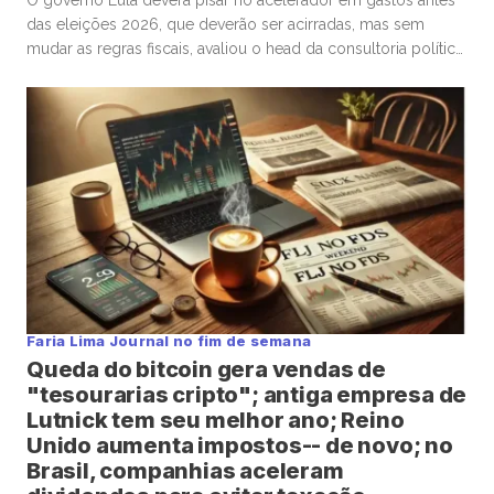
O governo Lula deverá pisar no acelerador em gastos antes
das eleições 2026, que deverão ser acirradas, mas sem
mudar as regras fiscais, avaliou o head da consultoria política
Eurasia para o Brasil, Silvio Cascione, em entrevista ao analista
político e colunista do Faria Lima Journal, Leopoldo Vieira.
Na conversa, o diretor da Eurasia fez […]
Faria Lima Journal no fim de semana
Queda do bitcoin gera vendas de
"tesourarias cripto"; antiga empresa de
Lutnick tem seu melhor ano; Reino
Unido aumenta impostos-- de novo; no
Brasil, companhias aceleram