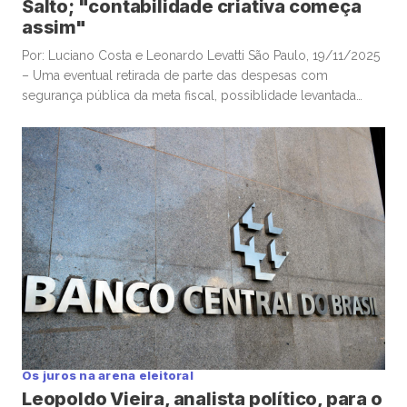
Salto; "contabilidade criativa começa
assim"
Por: Luciano Costa e Leonardo Levatti São Paulo, 19/11/2025
– Uma eventual retirada de parte das despesas com
segurança pública da meta fiscal, possiblidade levantada
pelo ministro da Justiça, Ricardo Lewandowski, nesta
semana, seria “um erro”, e “desastrosa”, alertou o
economista-chefe e sócio da Warren Investimentos, Felipe
Salto, em participação na TC News. Lewandowski ventilou […]
Os juros na arena eleitoral
Leopoldo Vieira, analista político, para o