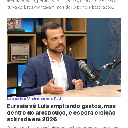
final do pregão, perdendo mais de 4%, enquanto vértices da
curva de juros avançavam mais de 50 pontos-base, após
senador Flávio Bolsonaro afirmar, no “X”, que ex-presidente
Jair Bolsonaro o escolheu para seguir missão. Por volta das
16h, o Ibovespa recuava 4,01%, aos 157.604 pontos, […]
Leopoldo Vieira para o FLJ
Eurasia vê Lula ampliando gastos, mas
dentro do arcabouço, e espera eleição
acirrada em 2026