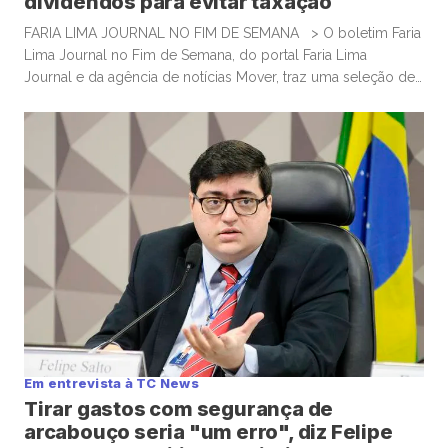
dividendos para evitar taxação
FARIA LIMA JOURNAL NO FIM DE SEMANA > O boletim Faria
Lima Journal no Fim de Semana, do portal Faria Lima
Journal e da agência de notícias Mover, traz uma seleção de
conteúdos e leituras para investidores dispostos a gastar
algum tempo no sábado e domingo para leituras mais
aprofundadas de boas histórias e materiais informativos.
Empresas que acumulam bitcoin […]
Em entrevista à TC News
Tirar gastos com segurança de
arcabouço seria "um erro", diz Felipe