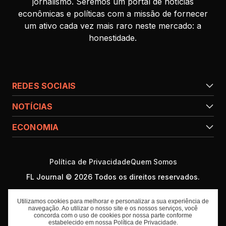
jornalismo. Seremos um portal de notícias
econômicas e políticas com a missão de fornecer
um ativo cada vez mais raro neste mercado: a
honestidade.
REDES SOCIAIS
NOTÍCIAS
ECONOMIA
Política de Privacidade
Quem Somos
FL Journal © 2026 Todos os direitos reservados.
Utilizamos cookies para melhorar e personalizar a sua experiência de
navegação. Ao utilizar o nosso site e os nossos serviços, você
concorda com o uso de cookies por nossa parte conforme
estabelecido em nossa
Política de Privacidade
.