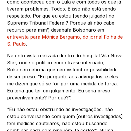
como aconteceu com o Lula e com todos os que já
tiveram problemas. Todos. E isso não está sendo
respeitado. Por que eu estou [sendo julgado] no
Supremo Tribunal Federal? Porque ali não cabe
recurso para mim”, desabafa Bolsonaro em
entrevista para Mônica Bergamo, do jornal Folha de
S. Paulo
.
Na entrevista realizada dentro do hospital Vila Nova
Star, onde o político encontra-se internado,
Bolsonaro afirma que não vislumbra possibilidade
de ser preso: “Eu pergunto aos advogados, e eles
me dizem que só se for por uma medida de força.
Eu teria que ter um julgamento. Eu seria preso
preventivamente? Por quê?”.
“Eu não estou obstruindo as investigações, não
estou conversando com quem [outros investigados]
tem medidas cautelares, não estou buscando
combinar nada com ninguém, tá certo?”, afirma.