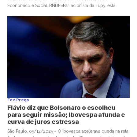
Econômico e Social, BNDESPar, acionista da Tupy, está
indicando o ministro da Defesa e ex-presidente do Tribunal
de Contas da União, José Mucio Monteiro Filho, para cargo
no conselho da companhia metalúrgica, após a renúncia de
um indicado anterior do […]
Fez Preço
Flávio diz que Bolsonaro o escolheu
para seguir missão; Ibovespa afunda e
curva de juros estressa
São Paulo, 05/12/2025 – O Ibovespa acelerava queda na reta