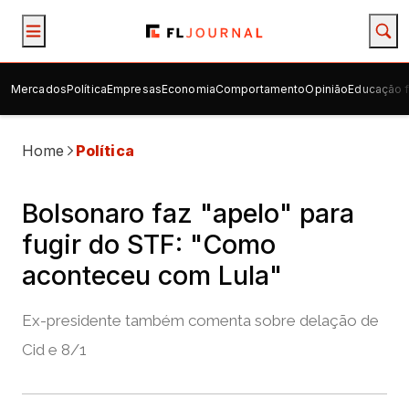
Mercados
Política
Empresas
Economia
Comportamento
Opinião
Educação f
Home
Política
Bolsonaro faz "apelo" para
fugir do STF: "Como
aconteceu com Lula"
Ex-presidente também comenta sobre delação de
Cid e 8/1