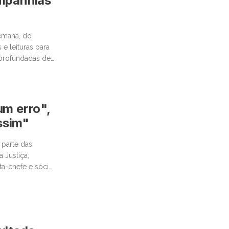
ompanhias
emana, do
e leituras para
aprofundadas de
um erro",
ssim"
 parte das
 Justiça,
ta-chefe e sócio
u […]