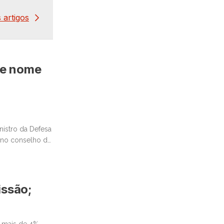
 artigos
 e nome
nistro da Defesa
o no conselho da
issão;
 mais de 4%,