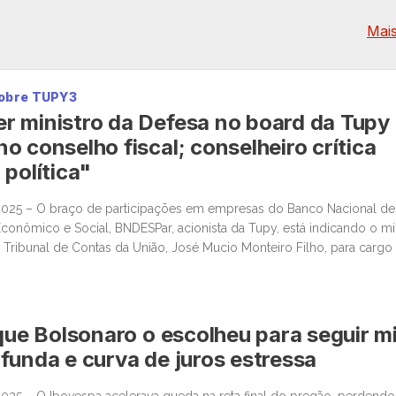
Mais
sobre TUPY3
 ministro da Defesa no board da Tupy
o conselho fiscal; conselheiro crítica
 política"
2025 – O braço de participações em empresas do Banco Nacional de
onômico e Social, BNDESPar, acionista da Tupy, está indicando o mi
 Tribunal de Contas da União, José Mucio Monteiro Filho, para carg
ica, após a renúncia de um indicado anterior do […]
 que Bolsonaro o escolheu para seguir m
funda e curva de juros estressa
025 – O Ibovespa acelerava queda na reta final do pregão, perdendo