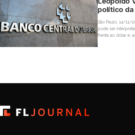
Leopoldo Vi
político da
São Paulo, 14/11/2
pode ser interpret
frente ao dólar e, 
estabilização da po