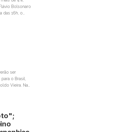
Flávio Bolsonaro
a das 16h, o
erão ser
para o Brasil,
poldo Vieira. Na
pto";
eino