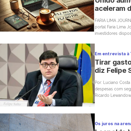
Unido aume
aceleram d
FARIA LIMA JOURNA
portal Faria Lima J
investidores dispo
boas histórias e m
Em entrevista à
Tirar gast
diz Felipe
Por: Luciano Costa
despesas com segur
Ricardo Lewandowsk
da Warren Investim
Os juros na arena