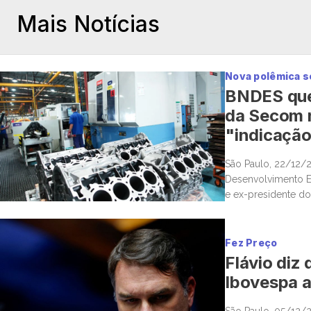
Mais Notícias
Nova polêmica 
BNDES quer
da Secom n
"indicação
São Paulo, 22/12/
Desenvolvimento Ec
e ex-presidente do
companhia metalúrg
Fez Preço
Flávio diz
Ibovespa a
São Paulo, 05/12/2