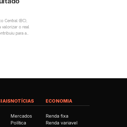
sultado
o Central (BC),
valorizar o real
ntribuiu para a
IAIS
NOTÍCIAS
ECONOMIA
Mercados
Renda fixa
Política
Renda variavel