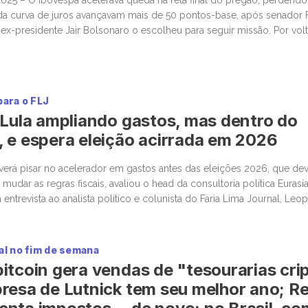
da curva de juros avançavam mais de 50 pontos-base, após senador 
e ex-presidente Jair Bolsonaro o escolheu para seguir missão. Por volt
01%, aos 157.604 pontos, […]
para o FLJ
 Lula ampliando gastos, mas dentro do
 e espera eleição acirrada em 2026
erá pisar no acelerador em gastos antes das eleições 2026, que dev
mudar as regras fiscais, avaliou o head da consultoria política Eurasia 
 entrevista ao analista político e colunista do Faria Lima Journal, Leo
da Eurasia fez […]
al no fim de semana
itcoin gera vendas de "tesourarias cri
resa de Lutnick tem seu melhor ano; R