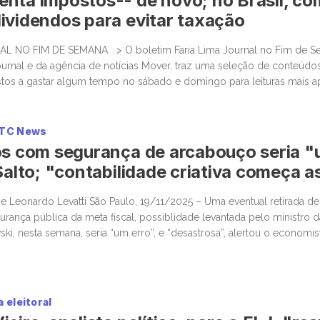
nta impostos-- de novo; no Brasil, c
ividendos para evitar taxação
L NO FIM DE SEMANA > O boletim Faria Lima Journal no Fim de S
ournal e da agência de notícias Mover, traz uma seleção de conteúdos 
stos a gastar algum tempo no sábado e domingo para leituras mais 
ateriais informativos. Empresas que acumulam bitcoin […]
 TC News
os com segurança de arcabouço seria "
 Salto; "contabilidade criativa começa a
 e Leonardo Levatti São Paulo, 19/11/2025 – Uma eventual retirada de
ança pública da meta fiscal, possiblidade levantada pelo ministro da
i, nesta semana, seria “um erro”, e “desastrosa”, alertou o economis
entos, Felipe Salto, em participação na TC News. Lewandowski ventilo
 eleitoral