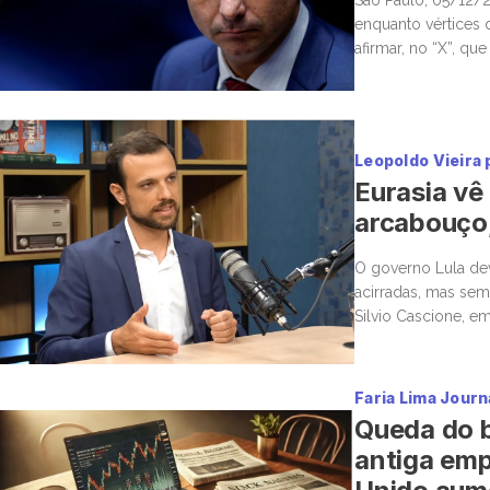
enquanto vértices 
afirmar, no “X”, qu
Ibovespa recuava 4,
Leopoldo Vieira 
Eurasia vê
arcabouço,
O governo Lula dev
acirradas, mas sem 
Silvio Cascione, em
conversa, o diretor 
Faria Lima Journ
Queda do b
antiga emp