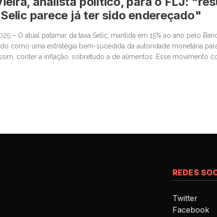
eira, analista político, para o FLJ: "re
 Selic parece já ter sido endereçado"
025 – O atual patamar da taxa Selic, mantida em 15% ao ano pelo Banc
ado como uma estratégia bem-sucedida da autoridade monetária para 
assim, conter a inflação, sobretudo a de alimentos. Esse movimento co
pularidade do presidente Luiz […]
REDES SOC
Twitter
Facebook