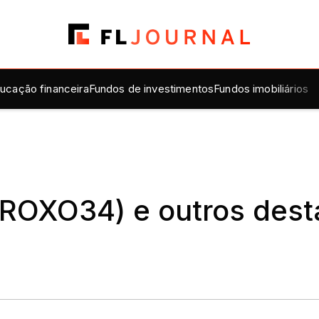
ucação financeira
Fundos de investimentos
Fundos imobiliários
ROXO34) e outros desta