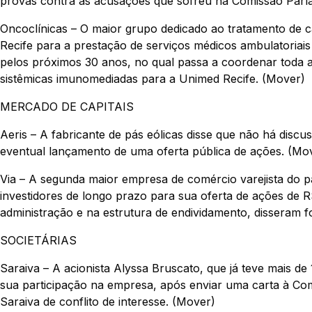
provas contra as acusações que sofreu na Comissão Parlam
Oncoclínicas – O maior grupo dedicado ao tratamento de
Recife para a prestação de serviços médicos ambulatoriais
pelos próximos 30 anos, no qual passa a coordenar toda a 
sistêmicas imunomediadas para a Unimed Recife. (Mover)
MERCADO DE CAPITAIS
Aeris – A fabricante de pás eólicas disse que não há disc
eventual lançamento de uma oferta pública de ações. (Mo
Via – A segunda maior empresa de comércio varejista do pa
investidores de longo prazo para sua oferta de ações d
administração e na estrutura de endividamento, disseram f
SOCIETÁRIAS
Saraiva – A acionista Alyssa Bruscato, que já teve mais de
sua participação na empresa, após enviar uma carta à Comi
Saraiva de conflito de interesse. (Mover)