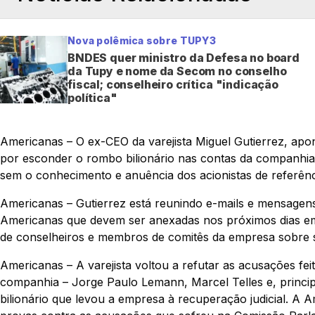
Nova polêmica sobre TUPY3
BNDES quer ministro da Defesa no board
da Tupy e nome da Secom no conselho
fiscal; conselheiro crítica "indicação
política"
Americanas – O ex-CEO da varejista Miguel Gutierrez, ap
por esconder o rombo bilionário nas contas da companhia
sem o conhecimento e anuência dos acionistas de referênci
Americanas – Gutierrez está reunindo e-mails e mensagen
Americanas que devem ser anexadas nos próximos dias em
de conselheiros e membros de comitês da empresa sobre su
Americanas – A varejista voltou a refutar as acusações feit
companhia – Jorge Paulo Lemann, Marcel Telles e, princi
bilionário que levou a empresa à recuperação judicial. A