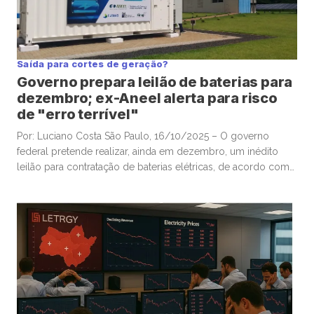
Saída para cortes de geração?
Governo prepara leilão de baterias para
dezembro; ex-Aneel alerta para risco
de "erro terrível"
Por: Luciano Costa São Paulo, 16/10/2025 – O governo
federal pretende realizar, ainda em dezembro, um inédito
leilão para contratação de baterias elétricas, de acordo com
o ministro de Minas e Energia, Alexandre Silveira, que
apresentou a ideia ontem como a grande solução para
problemas de instabilidade no sistema elétrico, associados
ao rápido crescimento de […]