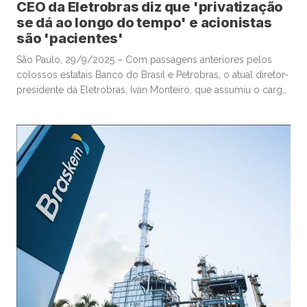
CEO da Eletrobras diz que 'privatização
se dá ao longo do tempo' e acionistas
são 'pacientes'
São Paulo, 29/9/2025 – Com passagens anteriores pelos
colossos estatais Banco do Brasil e Petrobras, o atual diretor-
presidente da Eletrobras, Ivan Monteiro, que assumiu o cargo
após a privatização da maior elétrica da América Latina,
admitiu nesta segunda-feira que teve certa frustração de
expectativas com a complexidade da “mudança de chave” na
companhia. Escolhido para […]