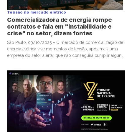
Tensão no mercado elétrico
Comercializadora de energia rompe
contratos e fala em "instabilidade e
crise" no setor, dizem fontes
São Paulo, 09/10/2025 – O mercado de comercialização de
energia elétrica vive momentos de tensão, após mais uma
empresa do setor alertar que não conseguirá cumprir alguns
contratos, o que gera temores de impactos sobre outros
grupos que atuam com “trading” de eletricidade, disseram ao
Faria Lima Journal seis fontes com conhecimento do
assunto. Praticamente […]