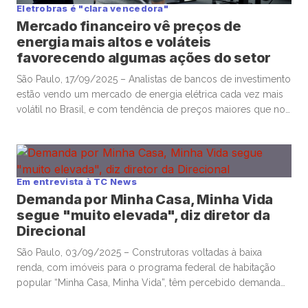
Eletrobras é "clara vencedora"
Mercado financeiro vê preços de
energia mais altos e voláteis
favorecendo algumas ações do setor
São Paulo, 17/09/2025 – Analistas de bancos de investimento
estão vendo um mercado de energia elétrica cada vez mais
volátil no Brasil, e com tendência de preços maiores que no
passado recente, após importantes mudanças conjunturais e
regulatórias no setor, o que tem impulsionado o
desempenho de algumas ações de elétricas na bolsa neste
ano. […]
Em entrevista à TC News
Demanda por Minha Casa, Minha Vida
segue "muito elevada", diz diretor da
Direcional
São Paulo, 03/09/2025 – Construtoras voltadas à baixa
renda, com imóveis para o programa federal de habitação
popular “Minha Casa, Minha Vida”, têm percebido demanda
ainda “muito elevada”, mesmo com as altas taxas de juros no