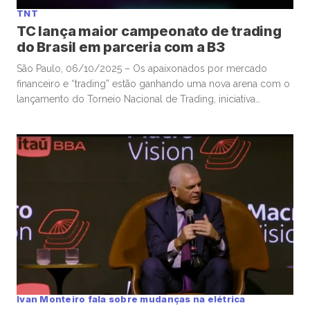
TNT
TC lança maior campeonato de trading
do Brasil em parceria com a B3
São Paulo, 06/10/2025 – Os apaixonados por mercado
financeiro e “trading” estão ganhando uma nova arena com o
lançamento do Torneio Nacional de Trading, iniciativa
promovida em parceria entre o TC, por meio da corretora
Traders, e a B3, responsável pela operação da bolsa
brasileira. O torneio de “trading”, que será o maior do Brasil,
[…]
Ivan Monteiro fala sobre mudanças na elétrica