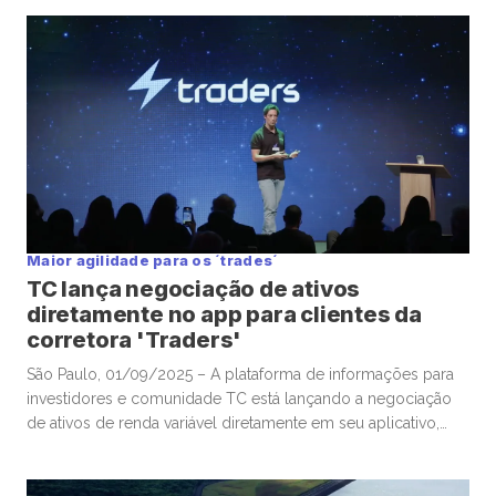
país, disse hoje à TC News o diretor de Relações com
Investidores da Direcional Engenharia, Paulo Sousa. “A Selic
[…]
Maior agilidade para os ´trades´
TC lança negociação de ativos
diretamente no app para clientes da
corretora 'Traders'
São Paulo, 01/09/2025 – A plataforma de informações para
investidores e comunidade TC está lançando a negociação
de ativos de renda variável diretamente em seu aplicativo,
para clientes da corretora do grupo, a “Traders”, a partir desta
segunda-feira. O app da “Traders” oferece funções como
cotações, uma agência de notícias e inteligência de mercado