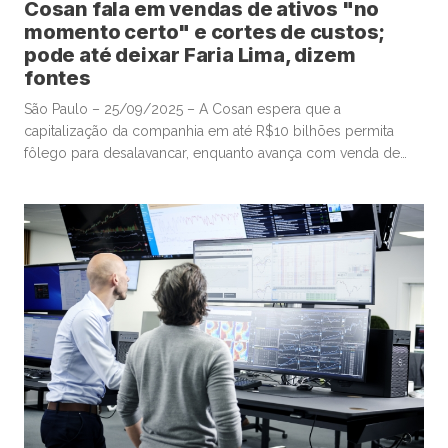
Cosan fala em vendas de ativos "no
momento certo" e cortes de custos;
pode até deixar Faria Lima, dizem
fontes
São Paulo – 25/09/2025 – A Cosan espera que a
capitalização da companhia em até R$10 bilhões permita
fôlego para desalavancar, enquanto avança com venda de
alguns ativos no momento certo e promove medidas de
corte de custos, que podem incluir até a saída da sede da
holding da valorizada região da Faria Lima, em […]