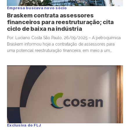
Empresa buscava novo sócio
Braskem contrata assessores
financeiros para reestruturação; cita
ciclo de baixa na indústria
Por: Luciano Costa São Paulo, 26/09/2025 – A petroquímica
Braskem informou hoje a contratação de assessores para
uma potencial reestruturação financeira, em meio a um
elevado endividamento e longo período de preços baixos
em seus mercados de atuação. A companhia controlada pela
Novonor e pela Petrobras vinha há tempos buscando
possível atração de um novo […]
Exclusiva do FLJ