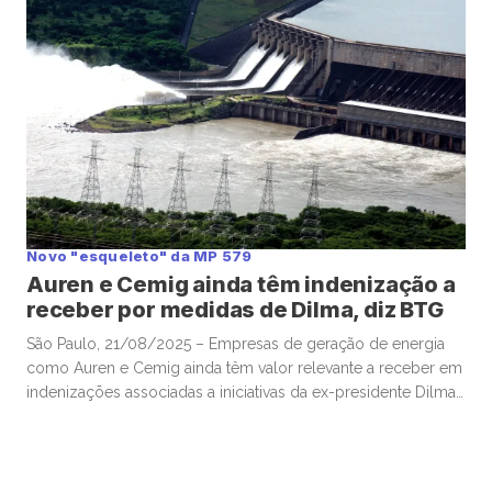
24×7, […]
Novo "esqueleto" da MP 579
Auren e Cemig ainda têm indenização a
receber por medidas de Dilma, diz BTG
São Paulo, 21/08/2025 – Empresas de geração de energia
como Auren e Cemig ainda têm valor relevante a receber em
indenizações associadas a iniciativas da ex-presidente Dilma
Roussef para reduzir a conta de luz, em 2012, segundo
cálculos de analistas do BTG. Mais de uma década depois,
empresas seguem à espera de compensações por
investimentos […]