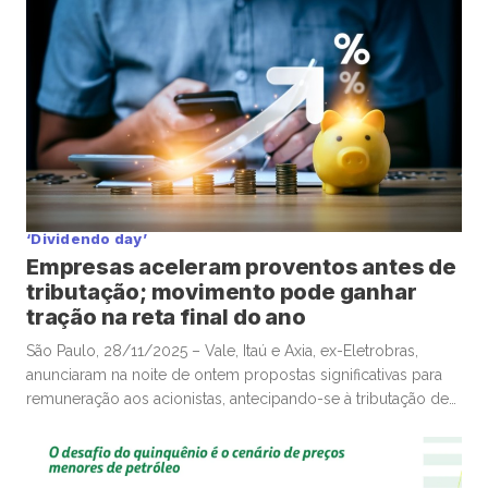
defendeu que o movimento de alta dos ativos de […]
‘Dividendo day’
Empresas aceleram proventos antes de
tributação; movimento pode ganhar
tração na reta final do ano
São Paulo, 28/11/2025 – Vale, Itaú e Axia, ex-Eletrobras,
anunciaram na noite de ontem propostas significativas para
remuneração aos acionistas, antecipando-se à tributação de
dividendos mensais acima de R$50 mil pagos por empresas
a pessoas físicas partir de 2026, em movimento que poderá
ganhar mais tração até o fim deste ano e deve envolver