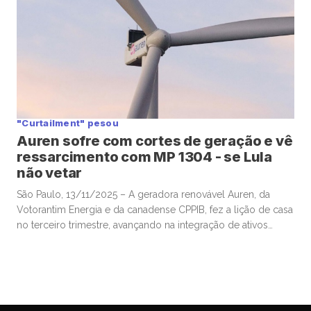
"Curtailment" pesou
Auren sofre com cortes de geração e vê
ressarcimento com MP 1304 - se Lula
não vetar
São Paulo, 13/11/2025 – A geradora renovável Auren, da
Votorantim Energia e da canadense CPPIB, fez a lição de casa
no terceiro trimestre, avançando na integração de ativos
comprados da AES Brasil e mostrando ganhos de eficiência,
mas viu os resultados pesadamente afetados por fatores
“exógenos”, e agora aguarda ansiosa por potencial ajuda
milionária que […]