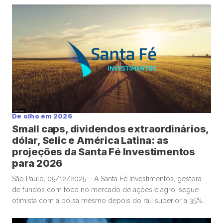
algum tempo no sábado e domingo para leituras mais
aprofundadas de boas histórias e materiais informativos. OS
EUA constroem gasodutos; mas investidores […]
De olho em 2026
Small caps, dividendos extraordinários,
dólar, Selic e América Latina: as
projeções da Santa Fé Investimentos
para 2026
São Paulo, 05/12/2025 – A Santa Fé Investimentos, gestora
de fundos com foco no mercado de ações e agro, segue
otimista com a bolsa mesmo depois do rali superior a 35%
do Ibovespa em 2025. Em entrevista à Mover/Faria
Lima Journal, o sócio e gestor Gabriel Diniz Junqueira