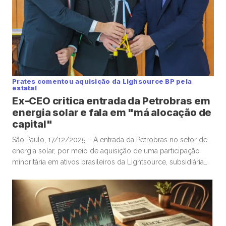
Prates comentou aquisição da Lighsource BP pela
estatal
Ex-CEO critica entrada da Petrobras em
energia solar e fala em "má alocação de
capital"
São Paulo, 17/12/2025 – A entrada da Petrobras no setor de
energia solar, por meio de aquisição de uma participação
minoritária em ativos brasileiros da Lightsource, subsidiária
de renováveis da britânica BP, foi questionada por Jean Paul
Prates, ex-CEO da estatal, que citou “risco de confundir
transição energética com má alocação de capital”. A
Petrobras […]