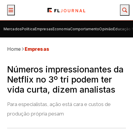
Mercados
Política
Empresas
Economia
Comportamento
Opinião
Educação f
Home
Empresas
Números impressionantes da
Netflix no 3º tri podem ter
vida curta, dizem analistas
Para especialistas, ação está cara e custos de
produção própria pesam