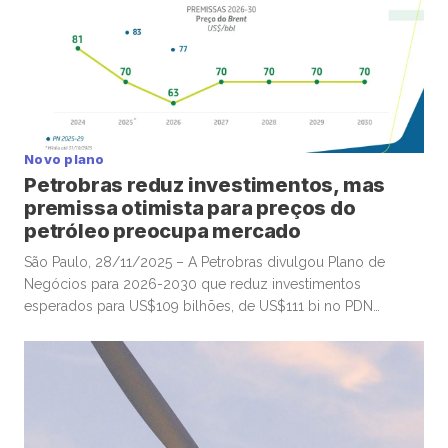
diversas companhias listadas em bolsa. A Vale, por
exemplo, anunciou remuneração total de R$3,58 por […]
Novo plano
Petrobras reduz investimentos, mas
premissa otimista para preços do
petróleo preocupa mercado
São Paulo, 28/11/2025 – A Petrobras divulgou Plano de
Negócios para 2026-2030 que reduz investimentos
esperados para US$109 bilhões, de US$111 bi no PDN
anterior (2025-2030), em linha com expectativas do
mercado, depois de notícias que anteciparam os números,
mas com premissas otimistas para os preços do petróleo
nos próximos anos que geraram alguma preocupação […]