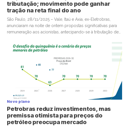
tributação; movimento pode ganhar
tração na reta final do ano
São Paulo, 28/11/2025 – Vale, Itaú e Axia, ex-Eletrobras,
anunciaram na noite de ontem propostas significativas para
remuneração aos acionistas, antecipando-se à tributação de
dividendos mensais acima de R$50 mil pagos por empresas
a pessoas físicas partir de 2026, em movimento que poderá
ganhar mais tração até o fim deste ano e deve envolver
diversas companhias listadas em bolsa. A Vale, por
exemplo, anunciou remuneração total de R$3,58 por […]
Novo plano
Petrobras reduz investimentos, mas
premissa otimista para preços do
petróleo preocupa mercado