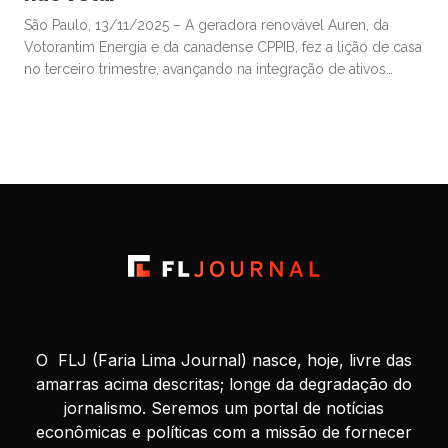
São Paulo, 13/11/2025 – A geradora renovável Auren, da
Votorantim Energia e da canadense CPPIB, fez a lição de casa
no terceiro trimestre, avançando na integração de ativos
comprados da AES Brasil e mostrando ganhos de eficiência,
mas viu os resultados pesadamente afetados por fatores
“exógenos”, e agora aguarda ansiosa por potencial ajuda
milionária que […]
O FLJ (Faria Lima Journal) nasce, hoje, livre das
amarras acima descritas; longe da degradação do
jornalismo. Seremos um portal de notícias
econômicas e políticas com a missão de fornecer