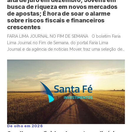
alta de juro em dezembro; Jovens em
busca de riqueza em novos mercados
de apostas; É hora de soar o alarme
sobre riscos fiscais e financeiros
crescentes
FARIA LIMA JOURNAL NO FIM DE SEMANA O boletim Faria
Lima Journal no Fim de Semana, do portal Faria Lima
Journal e da agência de notícias Mover, traz uma seleção de
conteúdos e leituras para investidores dispostos a gastar
algum tempo no sábado e domingo para leituras mais
aprofundadas de boas histórias e materiais informativos. OS
EUA constroem gasodutos; mas investidores […]
De olho em 2026