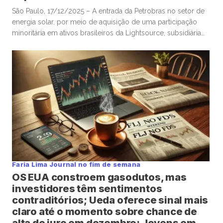
São Paulo, 17/12/2025 – A entrada da Petrobras no setor de
energia solar, por meio de aquisição de uma participação
minoritária em ativos brasileiros da Lightsource, subsidiária
de renováveis da britânica BP, foi questionada por Jean Paul
Prates, ex-CEO da estatal, que citou “risco de confundir
transição energética com má alocação de capital”. A
Petrobras […]
Faria Lima Journal no fim de semana
OS EUA constroem gasodutos, mas
investidores têm sentimentos
contraditórios; Ueda oferece sinal mais
claro até o momento sobre chance de