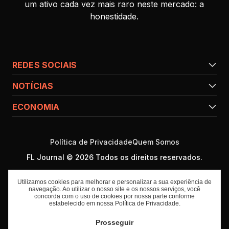
um ativo cada vez mais raro neste mercado: a
honestidade.
REDES SOCIAIS
NOTÍCIAS
ECONOMIA
Política de Privacidade
Quem Somos
FL Journal © 2026 Todos os direitos reservados.
Utilizamos cookies para melhorar e personalizar a sua experiência de
navegação. Ao utilizar o nosso site e os nossos serviços, você
concorda com o uso de cookies por nossa parte conforme
estabelecido em nossa
Política de Privacidade
.
Prosseguir