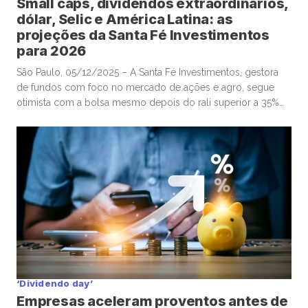
Small caps, dividendos extraordinários,
dólar, Selic e América Latina: as
projeções da Santa Fé Investimentos
para 2026
São Paulo, 05/12/2025 – A Santa Fé Investimentos, gestora
de fundos com foco no mercado de ações e agro, segue
otimista com a bolsa mesmo depois do rali superior a 35%
do Ibovespa em 2025. Em entrevista à Mover/Faria
Lima Journal, o sócio e gestor Gabriel Diniz Junqueira
defendeu que o movimento de alta dos ativos de […]
‘Dividendo day’
Empresas aceleram proventos antes de