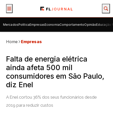
Mercados
Política
Empresas
Economia
Comportamento
Opinião
Educação f
Home
Empresas
Falta de energia elétrica
ainda afeta 500 mil
consumidores em São Paulo,
diz Enel
A Enel cortou 36% dos seus funcionários desde
2019 para reduzir custos