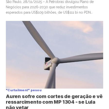
São Paulo, 28/11/2025 – A Petrobras divulgou Plano de
Negócios para 2026-2030 que reduz investimentos
esperados para US$109 bilhões, de US$111 bi no PDN
anterior (2025-2030), em linha com expectativas do
mercado, depois de notícias que anteciparam os números,
mas com premissas otimistas para os preços do petróleo
nos próximos anos que geraram alguma preocupação […]
"Curtailment" pesou
Auren sofre com cortes de geração e vê
ressarcimento com MP 1304 - se Lula
não vetar