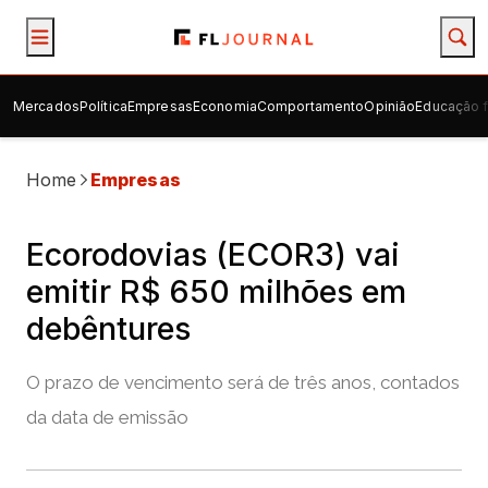
Mercados
Política
Empresas
Economia
Comportamento
Opinião
Educação f
Home
Empresas
Ecorodovias (ECOR3) vai
emitir R$ 650 milhões em
debêntures
O prazo de vencimento será de três anos, contados
da data de emissão