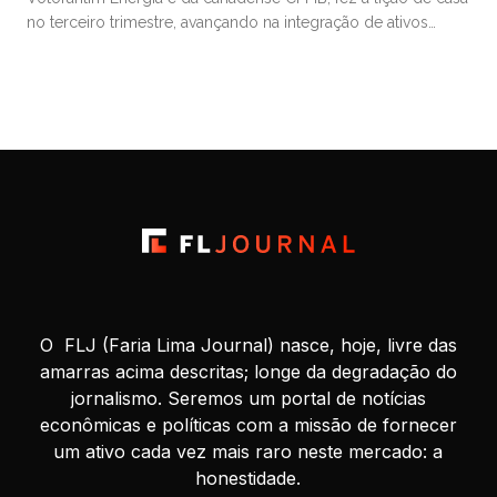
no terceiro trimestre, avançando na integração de ativos
comprados da AES Brasil e mostrando ganhos de eficiência,
mas viu os resultados pesadamente afetados por fatores
“exógenos”, e agora aguarda ansiosa por potencial ajuda
milionária que […]
O FLJ (Faria Lima Journal) nasce, hoje, livre das
amarras acima descritas; longe da degradação do
jornalismo. Seremos um portal de notícias
econômicas e políticas com a missão de fornecer
um ativo cada vez mais raro neste mercado: a
honestidade.