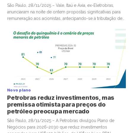
São Paulo, 28/11/2025 – Vale, Itaú e Axia, ex-Eletrobras,
anunciaram na noite de ontem propostas significativas para
remuneração aos acionistas, antecipando-se à tributação de
dividendos mensais acima de R$50 mil pagos por empresas
a pessoas físicas partir de 2026, em movimento que poderá
ganhar mais tração até o fim deste ano e deve envolver
diversas companhias listadas em bolsa. A Vale, por
exemplo, anunciou remuneração total de R$3,58 por […]
Novo plano
Petrobras reduz investimentos, mas
premissa otimista para preços do
petróleo preocupa mercado
São Paulo, 28/11/2025 – A Petrobras divulgou Plano de
Negócios para 2026-2030 que reduz investimentos