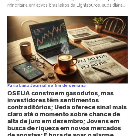
minoritária em ativos brasileiros da Lightsource, subsidiária
de renováveis da britânica BP, foi questionada por Jean Paul
Prates, ex-CEO da estatal, que citou “risco de confundir
transição energética com má alocação de capital”. A
Petrobras […]
Faria Lima Journal no fim de semana
OS EUA constroem gasodutos, mas
investidores têm sentimentos
contraditórios; Ueda oferece sinal mais
claro até o momento sobre chance de
alta de juro em dezembro; Jovens em
busca de riqueza em novos mercados
de apostas; É hora de soar o alarme