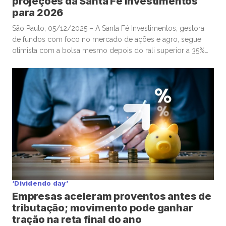
projeções da Santa Fé Investimentos
para 2026
São Paulo, 05/12/2025 – A Santa Fé Investimentos, gestora
de fundos com foco no mercado de ações e agro, segue
otimista com a bolsa mesmo depois do rali superior a 35%
do Ibovespa em 2025. Em entrevista à Mover/Faria
Lima Journal, o sócio e gestor Gabriel Diniz Junqueira
defendeu que o movimento de alta dos ativos de […]
‘Dividendo day’
Empresas aceleram proventos antes de
tributação; movimento pode ganhar
tração na reta final do ano