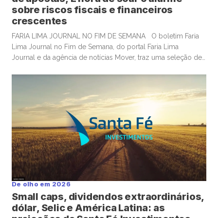
sobre riscos fiscais e financeiros
crescentes
FARIA LIMA JOURNAL NO FIM DE SEMANA O boletim Faria
Lima Journal no Fim de Semana, do portal Faria Lima
Journal e da agência de notícias Mover, traz uma seleção de
conteúdos e leituras para investidores dispostos a gastar
algum tempo no sábado e domingo para leituras mais
aprofundadas de boas histórias e materiais informativos. OS
EUA constroem gasodutos; mas investidores […]
De olho em 2026
Small caps, dividendos extraordinários,
dólar, Selic e América Latina: as