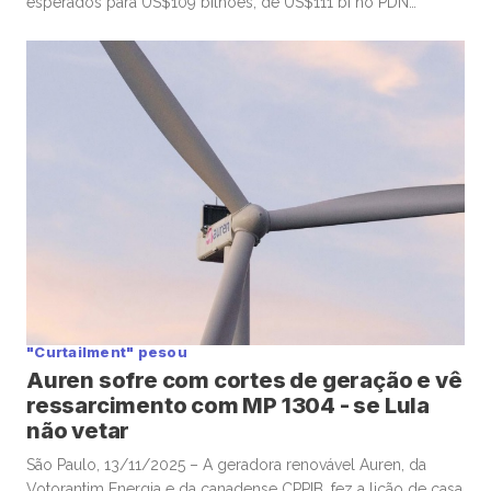
esperados para US$109 bilhões, de US$111 bi no PDN
anterior (2025-2030), em linha com expectativas do
mercado, depois de notícias que anteciparam os números,
mas com premissas otimistas para os preços do petróleo
nos próximos anos que geraram alguma preocupação […]
"Curtailment" pesou
Auren sofre com cortes de geração e vê
ressarcimento com MP 1304 - se Lula
não vetar
São Paulo, 13/11/2025 – A geradora renovável Auren, da
Votorantim Energia e da canadense CPPIB, fez a lição de casa