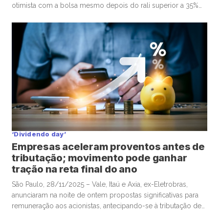
otimista com a bolsa mesmo depois do rali superior a 35%
do Ibovespa em 2025. Em entrevista à Mover/Faria
Lima Journal, o sócio e gestor Gabriel Diniz Junqueira
defendeu que o movimento de alta dos ativos de […]
‘Dividendo day’
Empresas aceleram proventos antes de
tributação; movimento pode ganhar
tração na reta final do ano
São Paulo, 28/11/2025 – Vale, Itaú e Axia, ex-Eletrobras,
anunciaram na noite de ontem propostas significativas para
remuneração aos acionistas, antecipando-se à tributação de
dividendos mensais acima de R$50 mil pagos por empresas