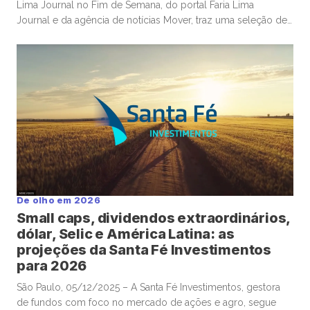
Lima Journal no Fim de Semana, do portal Faria Lima
Journal e da agência de notícias Mover, traz uma seleção de
conteúdos e leituras para investidores dispostos a gastar
algum tempo no sábado e domingo para leituras mais
aprofundadas de boas histórias e materiais informativos. OS
EUA constroem gasodutos; mas investidores […]
De olho em 2026
Small caps, dividendos extraordinários,
dólar, Selic e América Latina: as
projeções da Santa Fé Investimentos
para 2026
São Paulo, 05/12/2025 – A Santa Fé Investimentos, gestora
de fundos com foco no mercado de ações e agro, segue