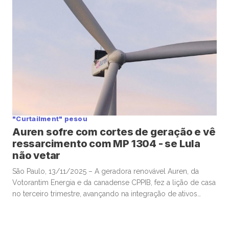
nos próximos anos que geraram alguma preocupação […]
"Curtailment" pesou
Auren sofre com cortes de geração e vê
ressarcimento com MP 1304 - se Lula
não vetar
São Paulo, 13/11/2025 – A geradora renovável Auren, da
Votorantim Energia e da canadense CPPIB, fez a lição de casa
no terceiro trimestre, avançando na integração de ativos
comprados da AES Brasil e mostrando ganhos de eficiência,
mas viu os resultados pesadamente afetados por fatores
“exógenos”, e agora aguarda ansiosa por potencial ajuda