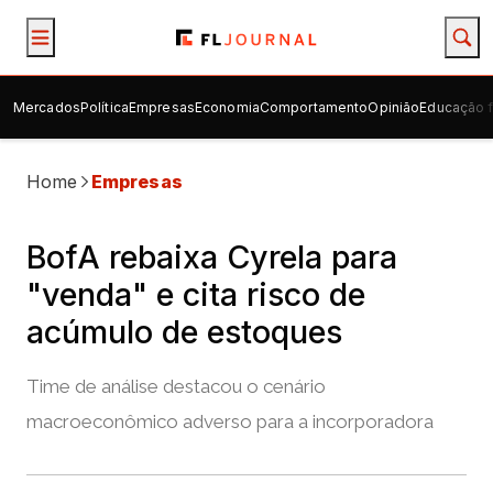
Mercados
Política
Empresas
Economia
Comportamento
Opinião
Educação f
Home
Empresas
BofA rebaixa Cyrela para
"venda" e cita risco de
acúmulo de estoques
Time de análise destacou o cenário
macroeconômico adverso para a incorporadora