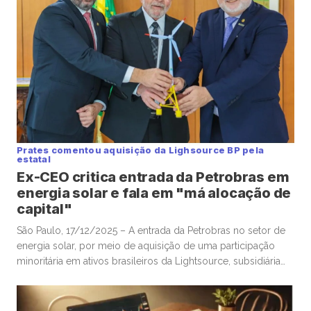
Prates comentou aquisição da Lighsource BP pela
estatal
Ex-CEO critica entrada da Petrobras em
energia solar e fala em "má alocação de
capital"
São Paulo, 17/12/2025 – A entrada da Petrobras no setor de
energia solar, por meio de aquisição de uma participação
minoritária em ativos brasileiros da Lightsource, subsidiária
de renováveis da britânica BP, foi questionada por Jean Paul
Prates, ex-CEO da estatal, que citou “risco de confundir
transição energética com má alocação de capital”. A