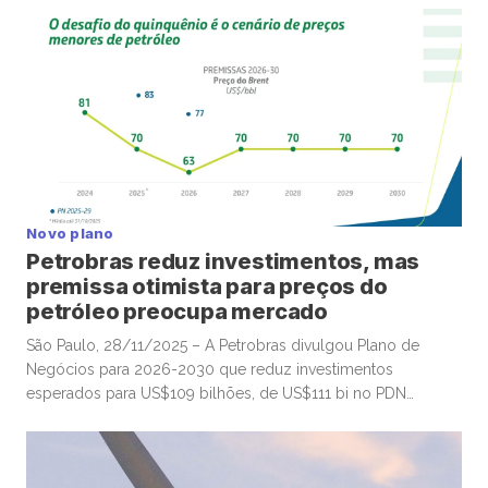
a pessoas físicas partir de 2026, em movimento que poderá
ganhar mais tração até o fim deste ano e deve envolver
diversas companhias listadas em bolsa. A Vale, por
exemplo, anunciou remuneração total de R$3,58 por […]
Novo plano
Petrobras reduz investimentos, mas
premissa otimista para preços do
petróleo preocupa mercado
São Paulo, 28/11/2025 – A Petrobras divulgou Plano de
Negócios para 2026-2030 que reduz investimentos
esperados para US$109 bilhões, de US$111 bi no PDN
anterior (2025-2030), em linha com expectativas do
mercado, depois de notícias que anteciparam os números,
mas com premissas otimistas para os preços do petróleo