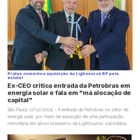
Prates comentou aquisição da Lighsource BP pela
estatal
Ex-CEO critica entrada da Petrobras em
energia solar e fala em "má alocação de
capital"
São Paulo, 17/12/2025 – A entrada da Petrobras no setor de
energia solar, por meio de aquisição de uma participação
minoritária em ativos brasileiros da Lightsource, subsidiária
de renováveis da britânica BP, foi questionada por Jean Paul
Prates, ex-CEO da estatal, que citou “risco de confundir