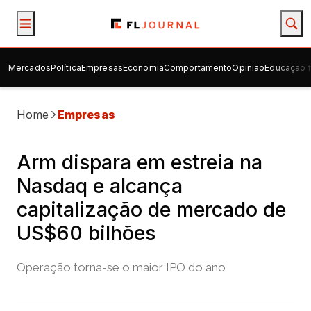
Mercados
Política
Empresas
Economia
Comportamento
Opinião
Educação f
Home
Empresas
Arm dispara em estreia na
Nasdaq e alcança
capitalização de mercado de
US$60 bilhões
Operação torna-se o maior IPO do ano