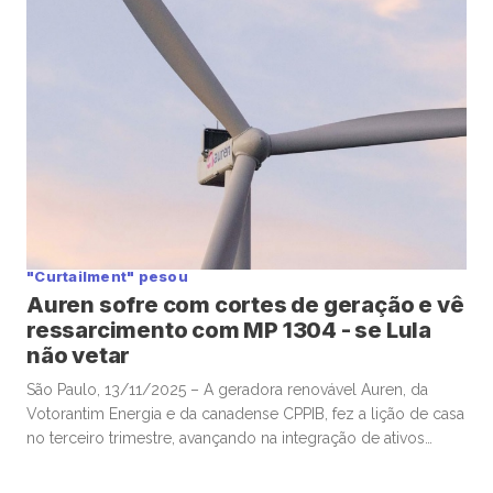
nos próximos anos que geraram alguma preocupação […]
"Curtailment" pesou
Auren sofre com cortes de geração e vê
ressarcimento com MP 1304 - se Lula
não vetar
São Paulo, 13/11/2025 – A geradora renovável Auren, da
Votorantim Energia e da canadense CPPIB, fez a lição de casa
no terceiro trimestre, avançando na integração de ativos
comprados da AES Brasil e mostrando ganhos de eficiência,
mas viu os resultados pesadamente afetados por fatores