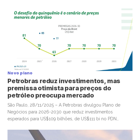
dividendos mensais acima de R$50 mil pagos por empresas
a pessoas físicas partir de 2026, em movimento que poderá
ganhar mais tração até o fim deste ano e deve envolver
diversas companhias listadas em bolsa. A Vale, por
exemplo, anunciou remuneração total de R$3,58 por […]
Novo plano
Petrobras reduz investimentos, mas
premissa otimista para preços do
petróleo preocupa mercado
São Paulo, 28/11/2025 – A Petrobras divulgou Plano de
Negócios para 2026-2030 que reduz investimentos
esperados para US$109 bilhões, de US$111 bi no PDN
anterior (2025-2030), em linha com expectativas do
mercado, depois de notícias que anteciparam os números,
mas com premissas otimistas para os preços do petróleo