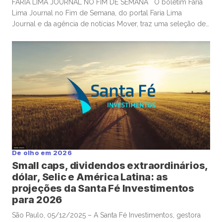
FARIA LIMA JOURNAL NO FIM DE SEMANA O boletim Faria
Lima Journal no Fim de Semana, do portal Faria Lima
Journal e da agência de notícias Mover, traz uma seleção de
conteúdos e leituras para investidores dispostos a gastar
algum tempo no sábado e domingo para leituras mais
aprofundadas de boas histórias e materiais informativos. OS
EUA constroem gasodutos; mas investidores […]
De olho em 2026
Small caps, dividendos extraordinários,
dólar, Selic e América Latina: as
projeções da Santa Fé Investimentos
para 2026
São Paulo, 05/12/2025 – A Santa Fé Investimentos, gestora