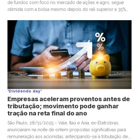
de fundos com foco no mercado de ações e agro, segue
otimista com a bolsa mesmo depois do rali superior a 35%
do Ibovespa em 2025. Em entrevista à Mover/Faria
Lima Journal, o sócio e gestor Gabriel Diniz Junqueira
defendeu que o movimento de alta dos ativos de […]
‘Dividendo day’
Empresas aceleram proventos antes de
tributação; movimento pode ganhar
tração na reta final do ano
São Paulo, 28/11/2025 – Vale, Itaú e Axia, ex-Eletrobras,
anunciaram na noite de ontem propostas significativas para
remuneração aos acionistas, antecipando-se à tributação de