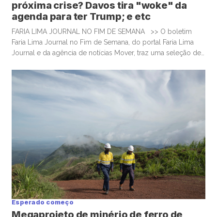
próxima crise? Davos tira "woke" da
agenda para ter Trump; e etc
FARIA LIMA JOURNAL NO FIM DE SEMANA >> O boletim
Faria Lima Journal no Fim de Semana, do portal Faria Lima
Journal e da agência de notícias Mover, traz uma seleção de
conteúdos e leituras para investidores dispostos a gastar
algum tempo no sábado e domingo para leituras mais
aprofundadas de boas histórias e materiais informativos.
Grandes empresas reduzem presença […]
Esperado começo
Megaprojeto de minério de ferro de