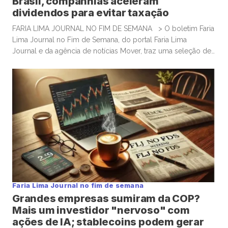
Brasil, companhias aceleram
dividendos para evitar taxação
FARIA LIMA JOURNAL NO FIM DE SEMANA > O boletim Faria
Lima Journal no Fim de Semana, do portal Faria Lima
Journal e da agência de notícias Mover, traz uma seleção de
conteúdos e leituras para investidores dispostos a gastar
algum tempo no sábado e domingo para leituras mais
aprofundadas de boas histórias e materiais informativos.
Empresas que acumulam bitcoin […]
Faria Lima Journal no fim de semana
Grandes empresas sumiram da COP?
Mais um investidor "nervoso" com
ações de IA; stablecoins podem gerar