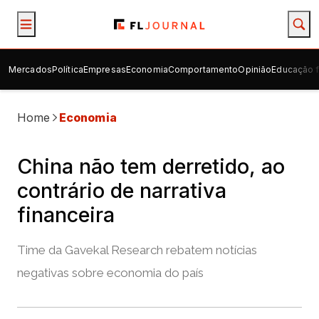
Mercados
Política
Empresas
Economia
Comportamento
Opinião
Educação f
Home
Economia
China não tem derretido, ao
contrário de narrativa
financeira
Time da Gavekal Research rebatem notícias
negativas sobre economia do país