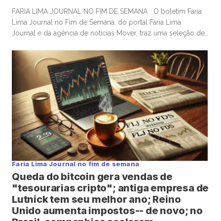
FARIA LIMA JOURNAL NO FIM DE SEMANA O boletim Faria
Lima Journal no Fim de Semana, do portal Faria Lima
Journal e da agência de notícias Mover, traz uma seleção de
conteúdos e leituras para investidores dispostos a gastar
algum tempo no sábado e domingo para leituras mais
aprofundadas de boas histórias e materiais informativos. OS
EUA constroem gasodutos; mas investidores […]
Faria Lima Journal no fim de semana
Queda do bitcoin gera vendas de
"tesourarias cripto"; antiga empresa de
Lutnick tem seu melhor ano; Reino
Unido aumenta impostos-- de novo; no