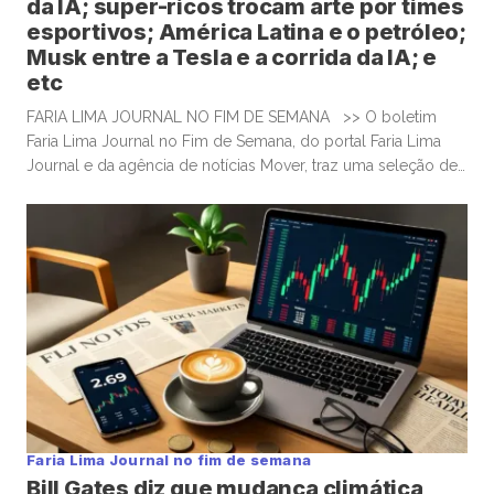
da IA; super-ricos trocam arte por times
esportivos; América Latina e o petróleo;
Musk entre a Tesla e a corrida da IA; e
etc
FARIA LIMA JOURNAL NO FIM DE SEMANA >> O boletim
Faria Lima Journal no Fim de Semana, do portal Faria Lima
Journal e da agência de notícias Mover, traz uma seleção de
conteúdos e leituras para investidores dispostos a gastar
algum tempo no sábado e domingo para leituras mais
aprofundadas de boas histórias e materiais informativos. FT:
Huang, da Nvidia, […]
Faria Lima Journal no fim de semana
Bill Gates diz que mudança climática