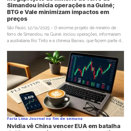
Simandou inicia operações na Guiné;
BTG e Vale minimizam impactos em
preços
São Paulo, 12/11/2025 – O enorme projeto de minério de
ferro de Simandou, na Guiné, iniciou operações, informaram
a australiana Rio Tinto e a chinesa Baowu, que fazem parte do
grupo de empresas envolvidas nos longos esforços para
exploração das promissoras reservas, com a Rio estimando
que a região poderá exportar até 120 milhões de […]
Faria Lima Journal no fim de semana
Nvidia vê China vencer EUA em batalha