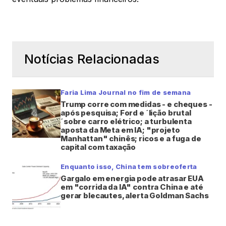
Notícias Relacionadas
Faria Lima Journal no fim de semana
Trump corre com medidas - e cheques -
após pesquisa; Ford e ´lição brutal
´sobre carro elétrico; a turbulenta
aposta da Meta em IA; "projeto
Manhattan" chinês; ricos e a fuga de
capital com taxação
Enquanto isso, China tem sobreoferta
Gargalo em energia pode atrasar EUA
em "corrida da IA" contra China e até
gerar blecautes, alerta Goldman Sachs