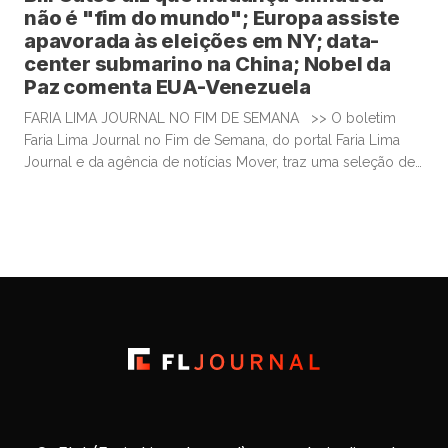
não é "fim do mundo"; Europa assiste
apavorada às eleições em NY; data-
center submarino na China; Nobel da
Paz comenta EUA-Venezuela
FARIA LIMA JOURNAL NO FIM DE SEMANA >> O boletim
Faria Lima Journal no Fim de Semana, do portal Faria Lima
Journal e da agência de notícias Mover, traz uma seleção de
conteúdos e leituras para investidores dispostos a gastar
algum tempo no sábado e domingo para leituras mais
aprofundadas de boas histórias e materiais informativos. Bill
Gates muda tom […]