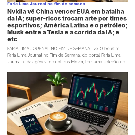
Faria Lima Journal no fim de semana
Nvidia vê China vencer EUA em batalha
da IA; super-ricos trocam arte por times
esportivos; América Latina e o petróleo;
Musk entre a Tesla e a corrida da IA; e
etc
FARIA LIMA JOURNAL NO FIM DE SEMANA >> O boletim
Faria Lima Journal no Fim de Semana, do portal Faria Lima
Journal e da agência de notícias Mover, traz uma seleção de
conteúdos e leituras para investidores dispostos a gastar
algum tempo no sábado e domingo para leituras mais
aprofundadas de boas histórias e materiais informativos. FT:
Huang, da Nvidia, […]