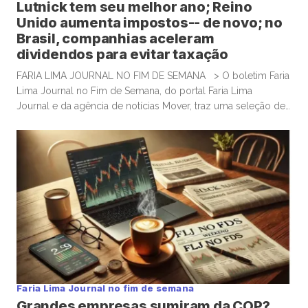
Lutnick tem seu melhor ano; Reino
Unido aumenta impostos-- de novo; no
Brasil, companhias aceleram
dividendos para evitar taxação
FARIA LIMA JOURNAL NO FIM DE SEMANA > O boletim Faria
Lima Journal no Fim de Semana, do portal Faria Lima
Journal e da agência de notícias Mover, traz uma seleção de
conteúdos e leituras para investidores dispostos a gastar
algum tempo no sábado e domingo para leituras mais
aprofundadas de boas histórias e materiais informativos.
Empresas que acumulam bitcoin […]
Faria Lima Journal no fim de semana
Grandes empresas sumiram da COP?