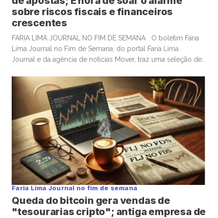
de apostas; É hora de soar o alarme
sobre riscos fiscais e financeiros
crescentes
FARIA LIMA JOURNAL NO FIM DE SEMANA O boletim Faria
Lima Journal no Fim de Semana, do portal Faria Lima
Journal e da agência de notícias Mover, traz uma seleção de
conteúdos e leituras para investidores dispostos a gastar
algum tempo no sábado e domingo para leituras mais
aprofundadas de boas histórias e materiais informativos. OS
EUA constroem gasodutos; mas investidores […]
Faria Lima Journal no fim de semana
Queda do bitcoin gera vendas de
"tesourarias cripto"; antiga empresa de