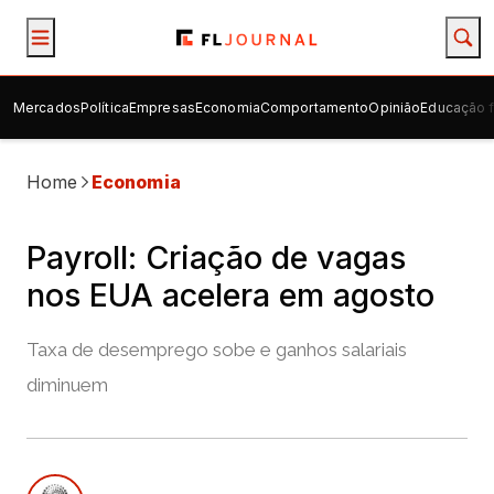
Mercados
Política
Empresas
Economia
Comportamento
Opinião
Educação f
Home
Economia
Payroll: Criação de vagas
nos EUA acelera em agosto
Taxa de desemprego sobe e ganhos salariais
diminuem