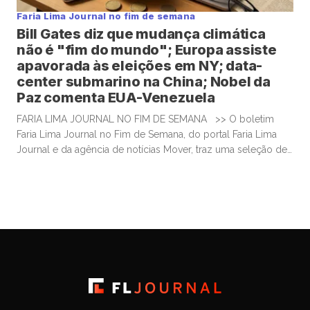
Faria Lima Journal no fim de semana
Bill Gates diz que mudança climática
não é "fim do mundo"; Europa assiste
apavorada às eleições em NY; data-
center submarino na China; Nobel da
Paz comenta EUA-Venezuela
FARIA LIMA JOURNAL NO FIM DE SEMANA >> O boletim
Faria Lima Journal no Fim de Semana, do portal Faria Lima
Journal e da agência de notícias Mover, traz uma seleção de
conteúdos e leituras para investidores dispostos a gastar
algum tempo no sábado e domingo para leituras mais
aprofundadas de boas histórias e materiais informativos. Bill
Gates muda tom […]