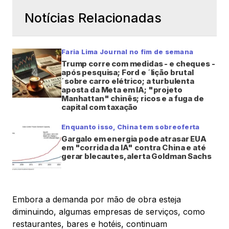
Notícias Relacionadas
Faria Lima Journal no fim de semana
Trump corre com medidas - e cheques -
após pesquisa; Ford e ´lição brutal
´sobre carro elétrico; a turbulenta
aposta da Meta em IA; "projeto
Manhattan" chinês; ricos e a fuga de
capital com taxação
Enquanto isso, China tem sobreoferta
Gargalo em energia pode atrasar EUA
em "corrida da IA" contra China e até
gerar blecautes, alerta Goldman Sachs
Embora a demanda por mão de obra esteja
diminuindo, algumas empresas de serviços, como
restaurantes, bares e hotéis, continuam