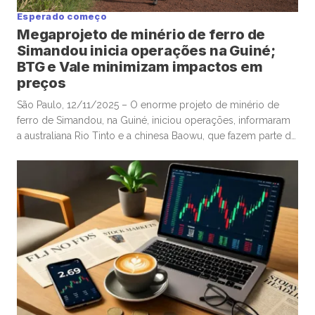
Esperado começo
Megaprojeto de minério de ferro de
Simandou inicia operações na Guiné;
BTG e Vale minimizam impactos em
preços
São Paulo, 12/11/2025 – O enorme projeto de minério de
ferro de Simandou, na Guiné, iniciou operações, informaram
a australiana Rio Tinto e a chinesa Baowu, que fazem parte do
grupo de empresas envolvidas nos longos esforços para
exploração das promissoras reservas, com a Rio estimando
que a região poderá exportar até 120 milhões de […]