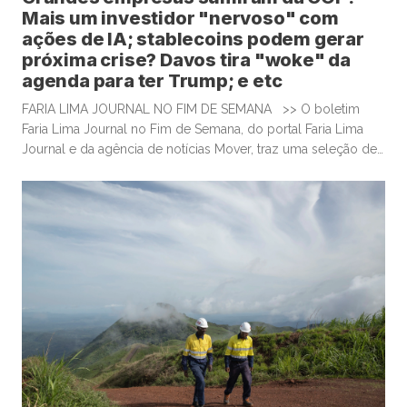
Mais um investidor "nervoso" com
ações de IA; stablecoins podem gerar
próxima crise? Davos tira "woke" da
agenda para ter Trump; e etc
FARIA LIMA JOURNAL NO FIM DE SEMANA >> O boletim
Faria Lima Journal no Fim de Semana, do portal Faria Lima
Journal e da agência de notícias Mover, traz uma seleção de
conteúdos e leituras para investidores dispostos a gastar
algum tempo no sábado e domingo para leituras mais
aprofundadas de boas histórias e materiais informativos.
Grandes empresas reduzem presença […]