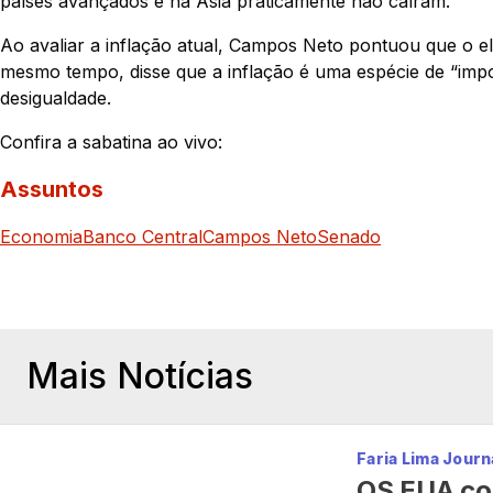
países avançados e na Ásia praticamente não caíram.
Ao avaliar a inflação atual, Campos Neto pontuou que o 
mesmo tempo, disse que a inflação é uma espécie de “impo
desigualdade.
Confira a sabatina ao vivo:
Assuntos
Economia
Banco Central
Campos Neto
Senado
Mais Notícias
Faria Lima Journ
OS EUA co