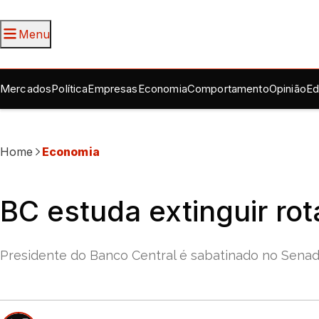
Menu
Mercados
Política
Empresas
Economia
Comportamento
Opinião
Ed
Home
Economia
BC estuda extinguir ro
Presidente do Banco Central é sabatinado no Senado