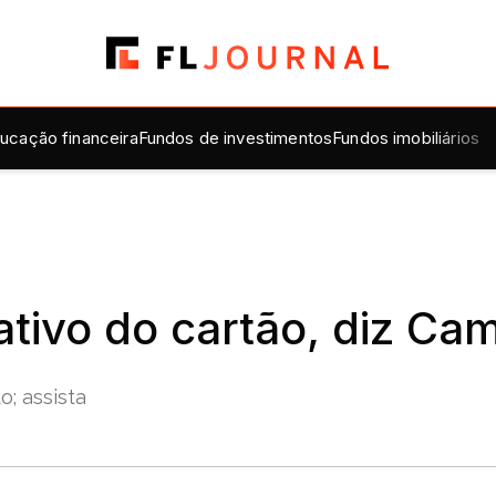
ucação financeira
Fundos de investimentos
Fundos imobiliários
tativo do cartão, diz C
; assista