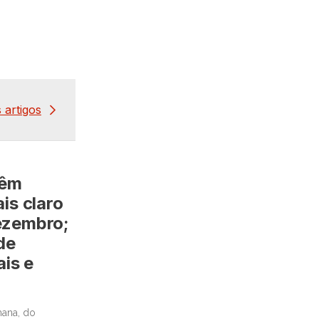
 artigos
têm
is claro
ezembro;
de
ais e
ana, do