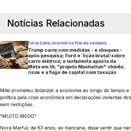
Notícias Relacionadas
Faria Lima Journal no fim de semana
Trump corre com medidas - e cheques -
após pesquisa; Ford e ´lição brutal´sobre
carro elétrico; a turbulenta aposta da
Meta em IA; "projeto Manhattan" chinês;
ricos e a fuga de capital com taxação
Milei prometeu dolarizar a economia ao longo do tempo e 
política pela crise econômica em declarações violentas dir
sem restrições.
“MUITO MEDO”
Nora Marful, de 63 anos, ex-bancária, disse sentir que n