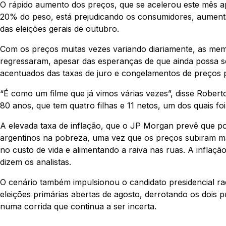
O rápido aumento dos preços, que se acelerou este mês a
20% do peso, está prejudicando os consumidores, aumentan
das eleições gerais de outubro.
Com os preços muitas vezes variando diariamente, as memó
regressaram, apesar das esperanças de que ainda possa 
acentuados das taxas de juro e congelamentos de preços 
“É como um filme que já vimos várias vezes”, disse Rober
80 anos, que tem quatro filhas e 11 netos, um dos quais f
A elevada taxa de inflação, que o JP Morgan prevê que po
argentinos na pobreza, uma vez que os preços subiram mai
no custo de vida e alimentando a raiva nas ruas. A infla
dizem os analistas.
O cenário também impulsionou o candidato presidencial radi
eleições primárias abertas de agosto, derrotando os dois pr
numa corrida que continua a ser incerta.