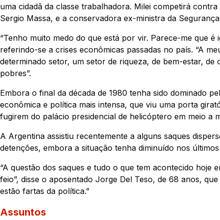
uma cidadã da classe trabalhadora. Milei competirá contra
Sergio Massa, e a conservadora ex-ministra da Segurança P
“Tenho muito medo do que está por vir. Parece-me que é ig
referindo-se a crises econômicas passadas no país. “A m
determinado setor, um setor de riqueza, de bem-estar, de 
pobres”.
Embora o final da década de 1980 tenha sido dominado pela
econômica e política mais intensa, que viu uma porta girat
fugirem do palácio presidencial de helicóptero em meio a 
A Argentina assistiu recentemente a alguns saques disper
detenções, embora a situação tenha diminuído nos últimos 
“A questão dos saques e tudo o que tem acontecido hoje em
feio”, disse o aposentado Jorge Del Teso, de 68 anos, que 
estão fartas da política.”
Assuntos