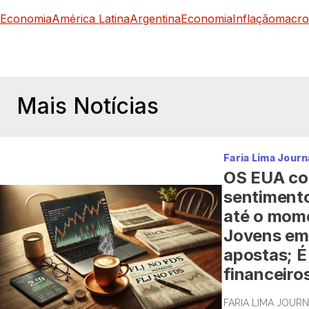
Economia
América Latina
Argentina
Economia
Inflação
macro
Mais Notícias
Faria Lima Journ
OS EUA co
sentimento
até o mome
Jovens em
apostas; É 
financeiro
FARIA LIMA JOURN