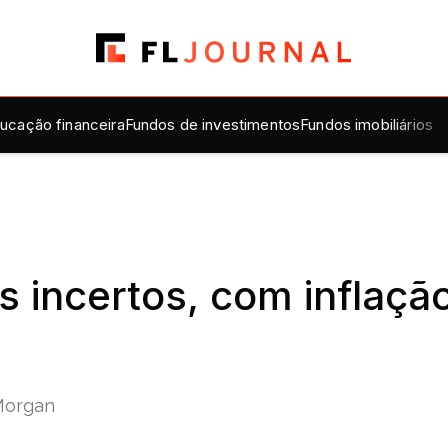
ucação financeira
Fundos de investimentos
Fundos imobiliários
s incertos, com inflaçã
PMorgan