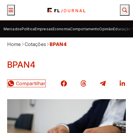
Mercados
Política
Empresas
Economia
Comportamento
Opinião
Educação f
Home
Cotações
BPAN4
BPAN4