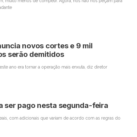
uém, muito menos de competir. Agora, nós não nos peçam para
adante
ncia novos cortes e 9 mil
os serão demitidos
ste ano era tornar a operação mais enxuta, diz diretor
a ser pago nesta segunda-feira
ais, com adicionais que variam de acordo com as regras do