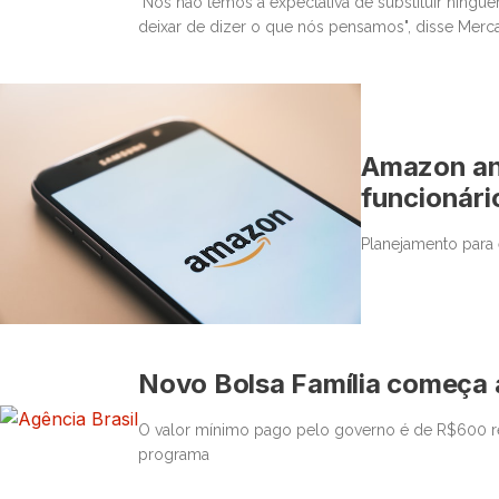
"Nós não temos a expectativa de substituir ning
deixar de dizer o que nós pensamos", disse Merc
Amazon anu
funcionári
Planejamento para e
Novo Bolsa Família começa 
O valor mínimo pago pelo governo é de R$600 re
programa