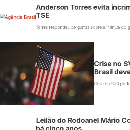
Anderson Torres evita incr
TSE
Torres respondeu perguntas sobre a "minuta do g
Crise no S
Brasil deve
Crise do SVB pode
Leilão do Rodoanel Mário C
há cinco anos