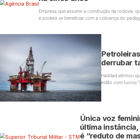
Empresa que assumir a construção da rodovia, qu
e poderá se beneficiar com a cobrança do pedág
Petroleira
derrubar t
Haddad afirmou que
estão com lucros "
Única voz feminin
última instância,
é “reduto de mas