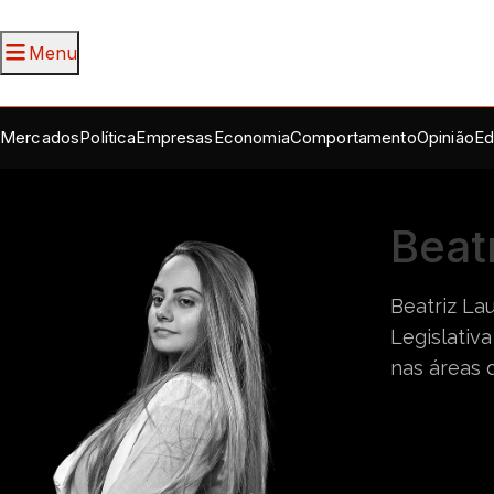
Menu
Mercados
Política
Empresas
Economia
Comportamento
Opinião
Ed
Beatr
Beatriz La
Legislativ
nas áreas 