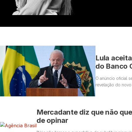
Lula aceit
do Banco C
O anúncio oficial 
revelação do novo 
Mercadante diz que não que
de opinar